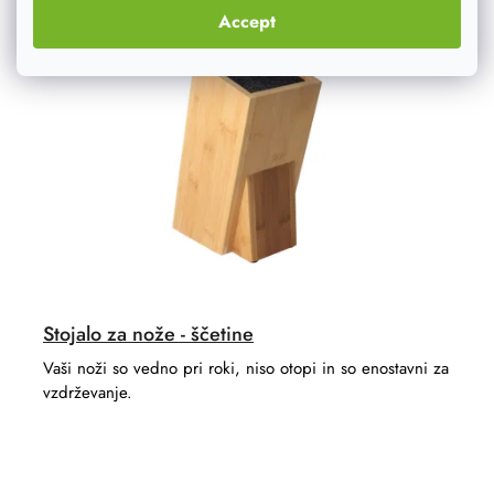
Akcija
–20 %
Accept
Stojalo za nože - ščetine
Vaši noži so vedno pri roki, niso otopi in so enostavni za
vzdrževanje.