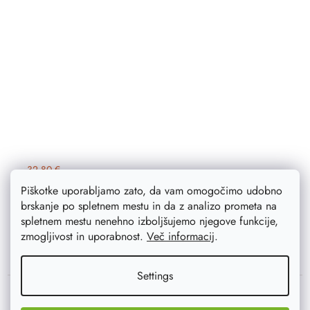
32,80 €
26,20 €
Na zalogi
3 ks
Piškotke uporabljamo zato, da vam omogočimo udobno
brskanje po spletnem mestu in da z analizo prometa na
spletnem mestu nenehno izboljšujemo njegove funkcije,
ADD TO CART
zmogljivost in uporabnost.
Več informacij
.
Settings