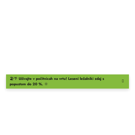
🏖️🌴
Uživajte v počitnicah na vrtu!
Leseni ležalniki
zdaj s
popustom do 20 %.
🌞