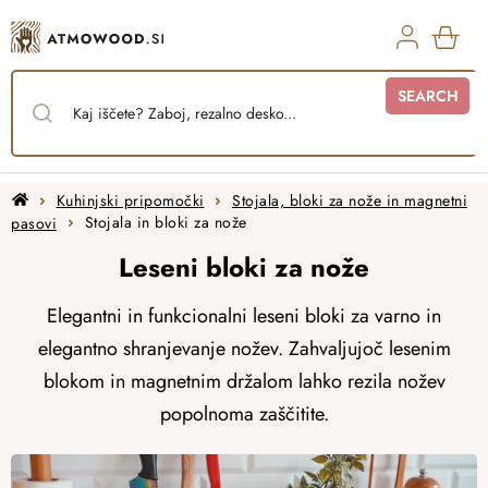
Skip
to
content
SHO
SEARCH
CAR
Home
Kuhinjski pripomočki
Stojala, bloki za nože in magnetni
pasovi
Stojala in bloki za nože
Leseni bloki za nože
Elegantni in funkcionalni leseni bloki za varno in
elegantno shranjevanje nožev. Zahvaljujoč lesenim
blokom in magnetnim držalom lahko rezila nožev
popolnoma zaščitite.