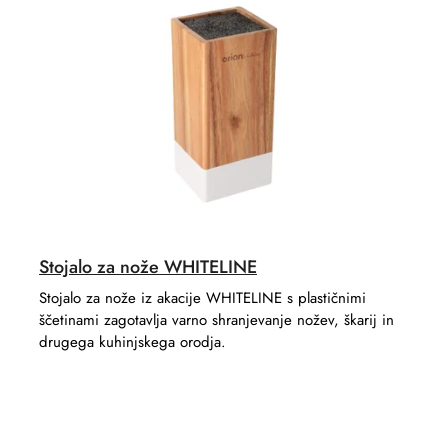
o
c
r
t
t
s
i
n
g
Stojalo za nože WHITELINE
Stojalo za nože iz akacije WHITELINE s plastičnimi
ščetinami zagotavlja varno shranjevanje nožev, škarij in
drugega kuhinjskega orodja.