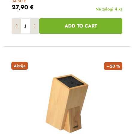
34,80 €
27,90 €
Na zalogi
4 ks
ADD TO CART
Akcija
–20 %