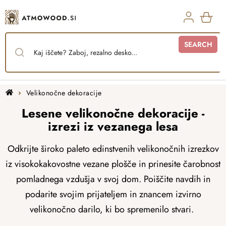
Skip
to
content
SHO
SEARCH
CAR
Home
Velikonočne dekoracije
Lesene velikonočne dekoracije -
izrezi iz vezanega lesa
Odkrijte široko paleto edinstvenih velikonočnih izrezkov
iz visokokakovostne vezane plošče in prinesite čarobnost
pomladnega vzdušja v svoj dom. Poiščite navdih in
podarite svojim prijateljem in znancem izvirno
velikonočno darilo, ki bo spremenilo stvari.