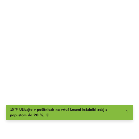
🏖️🌴
Uživajte v počitnicah na vrtu!
Leseni ležalniki
zdaj s
popustom do 20 %.
🌞