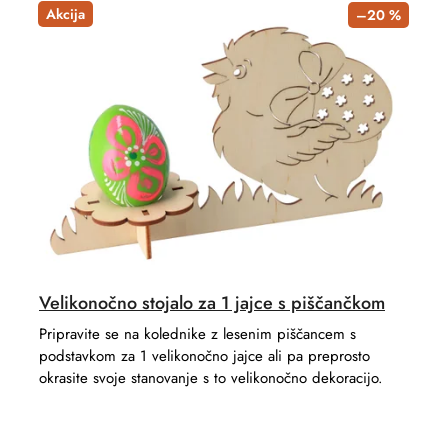
t
d
Akcija
–20 %
s
u
o
c
r
t
t
s
i
n
g
Velikonočno stojalo za 1 jajce s piščančkom
Pripravite se na kolednike z lesenim piščancem s
podstavkom za 1 velikonočno jajce ali pa preprosto
okrasite svoje stanovanje s to velikonočno dekoracijo.