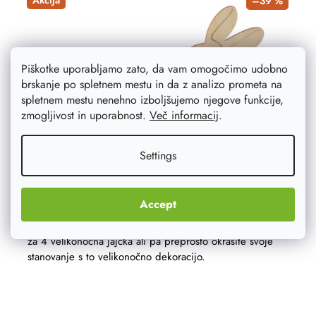
Akcija
–39 %
Piškotke uporabljamo zato, da vam omogočimo udobno
brskanje po spletnem mestu in da z analizo prometa na
spletnem mestu nenehno izboljšujemo njegove funkcije,
zmogljivost in uporabnost.
Več informacij
.
Settings
Velikonočno stojalo za 4 jajčka z zajčkom
Accept
Pripravite se na kolednike z lesenim zajčkom s stojalom
za 4 velikonočna jajčka ali pa preprosto okrasite svoje
stanovanje s to velikonočno dekoracijo.