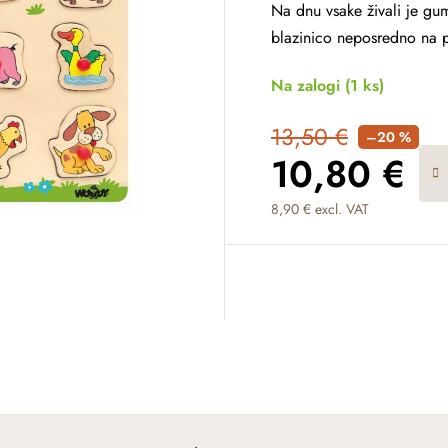
Na dnu vsake živali je gum
blazinico neposredno na p
Na zalogi
(1 ks)
13,50 €
–20 %
10,80 €
8,90 € excl. VAT
Measure price: