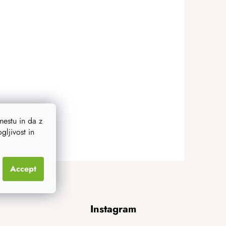
estu in da z
ljivost in
Accept
Instagram