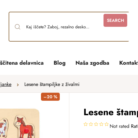
SEARCH
ščitena delavnica
Blog
Naša zgodba
Kontak
ljanke
Lesene štampiljke z živalmi
–20 %
Lesene štamp
Not rated
Rat