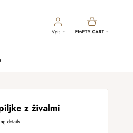
SHOPPING
Vpis
EMPTY CART
CART
t
iljke z živalmi
ing details