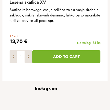
Lesena škatlica XV
Škatlica iz borovega lesa je odlična za skrivanje drobnih
zakladov, nakita, skrivnih denarnic, lahko pa jo uporabite
tudi za barvice ali pexe npr.
17,20 €
13,70 €
Na zalogi
81 ks
ADD TO CART
F
Instagram
o
o
t
e