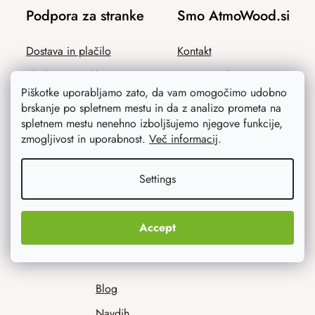
Podpora za stranke
Smo AtmoWood.si
Dostava in plačilo
Kontakt
Sledenje pošiljk
Naša zgodba
Piškotke uporabljamo zato, da vam omogočimo udobno
Program zvestobe
Ponudba za podjetja
brskanje po spletnem mestu in da z analizo prometa na
spletnem mestu nenehno izboljšujemo njegove funkcije,
Reklamacije in vračila
Zaščitena delavnica
zmogljivost in uporabnost.
Več informacij
.
Splošni pogoji poslovanja
Varstvo osebnih podatkov
Settings
Accept
Svetovali vam bomo
Blog
Navdih