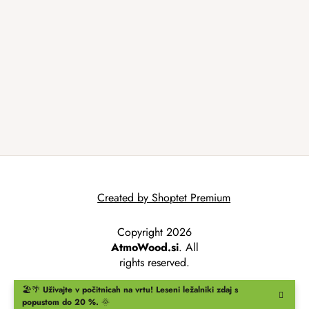
Created by Shoptet Premium
Copyright 2026
AtmoWood.si
. All
rights reserved.
🏖️🌴
Uživajte v počitnicah na vrtu!
Leseni ležalniki
zdaj s
popustom do 20 %.
🌞