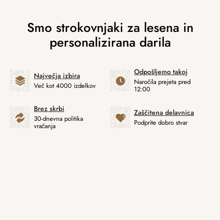
Odpošljemo takoj
Največja izbira
Naročila prejeta pred
Več kot 4000 izdelkov
12:00
Brez skrbi
Zaščitena delavnica
30-dnevna politika
Podprite dobro stvar
vračanja