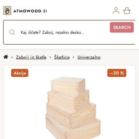
Skip
to
content
SHO
SEARCH
CAR
Home
Zaboji in škatle
Škatlice
Univerzalno
Akcija
–20 %