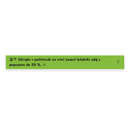
🏖️🌴
Uživajte v počitnicah na vrtu!
Leseni ležalniki
zdaj s
popustom do 20 %.
🌞