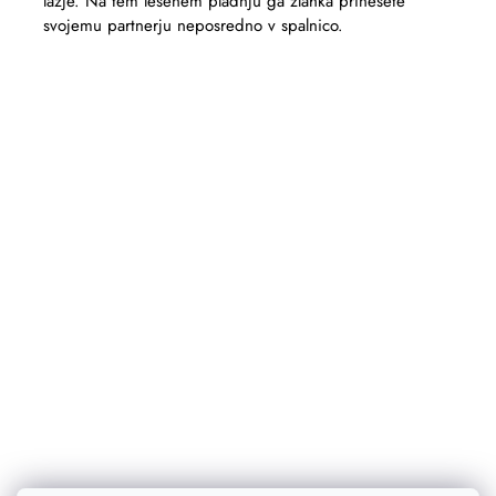
lažje. Na tem lesenem pladnju ga zlahka prinesete
svojemu partnerju neposredno v spalnico.