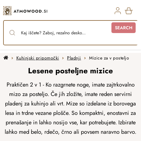
Skip
to
content
SHO
SEARCH
CAR
Home
Kuhinjski pripomočki
Pladnji
Mizice za v posteljo
Lesene posteljne mizice
Praktičen 2 v 1 - Ko razgrnete noge, imate zajtrkovalno
mizo za posteljo. Če jih zložite, imate reden servirni
pladenj za kuhinjo ali vrt. Mize so izdelane iz borovega
lesa in trdne vezane plošče. So kompaktni, enostavni za
prenašanje in lahko nosijo vse, kar potrebujete. Izbirate
lahko med belo, rdečo, črno ali povsem naravno barvo.