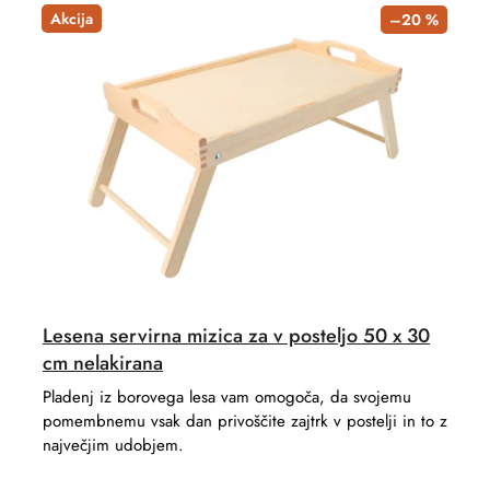
t
d
Akcija
–20 %
s
u
o
c
r
t
t
s
i
n
g
Lesena servirna mizica za v posteljo 50 x 30
cm nelakirana
Pladenj iz borovega lesa vam omogoča, da svojemu
pomembnemu vsak dan privoščite zajtrk v postelji in to z
največjim udobjem.