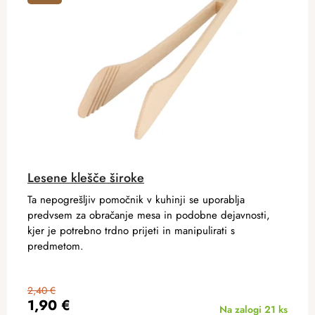
Lesene klešče široke
Ta nepogrešljiv pomočnik v kuhinji se uporablja
predvsem za obračanje mesa in podobne dejavnosti,
kjer je potrebno trdno prijeti in manipulirati s
predmetom.
2,40 €
1,90 €
Na zalogi
21 ks