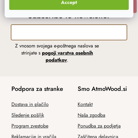
Accept
SUBSCRIBE
Subscribe to newsletter
Z vnosom svojega e-poštnega naslova se
strinjate s
pogoji varstva osebnih
podatkov
.
Podpora za stranke
Smo AtmoWood.si
Dostava in plačilo
Kontakt
Sledenje pošiljk
Naša zgodba
Program zvestobe
Ponudba za podjetja
Reklamacije in vračila
Zaščitena delavnica