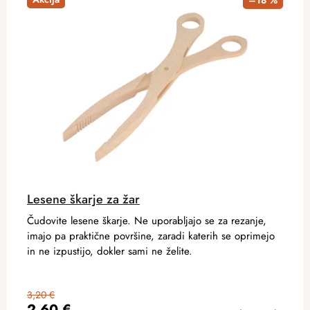
–18 %
Lesene škarje za žar
Čudovite lesene škarje. Ne uporabljajo se za rezanje,
imajo pa praktične površine, zaradi katerih se oprimejo
in ne izpustijo, dokler sami ne želite.
3,20 €
2,60 €