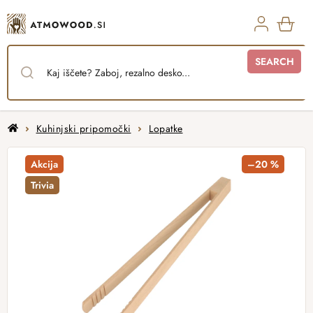
Skip
to
content
SHO
SEARCH
CAR
Home
Kuhinjski pripomočki
Lopatke
Akcija
–20 %
Trivia