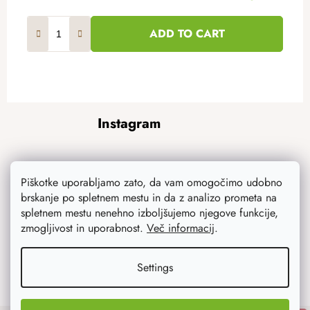
ADD TO CART
F
Instagram
o
o
t
e
Piškotke uporabljamo zato, da vam omogočimo udobno
r
brskanje po spletnem mestu in da z analizo prometa na
spletnem mestu nenehno izboljšujemo njegove funkcije,
zmogljivost in uporabnost.
Več informacij
.
Settings
Follow on Instagram