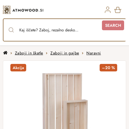
Skip
to
content
SHO
SEARCH
CAR
Home
Zaboji in škatle
Zaboji in gajbe
Naravni
Akcija
–20 %