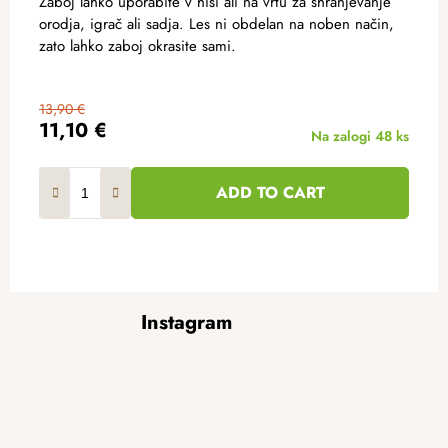
Zaboj lahko uporabite v hiši ali na vrtu za shranjevanje
orodja, igrač ali sadja. Les ni obdelan na noben način,
zato lahko zaboj okrasite sami.
13,90 €
11,10 €
Na zalogi
48 ks
ADD TO CART
F
Instagram
o
o
t
e
r