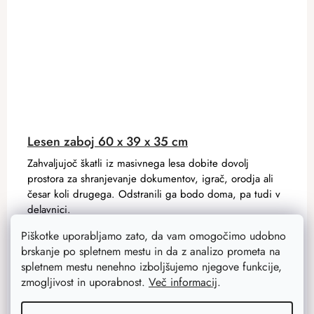
Lesen zaboj 60 x 39 x 35 cm
Zahvaljujoč škatli iz masivnega lesa dobite dovolj
prostora za shranjevanje dokumentov, igrač, orodja ali
česar koli drugega. Odstranili ga bodo doma, pa tudi v
delavnici.
Piškotke uporabljamo zato, da vam omogočimo udobno
brskanje po spletnem mestu in da z analizo prometa na
28,70 €
spletnem mestu nenehno izboljšujemo njegove funkcije,
22,90 €
Na zalogi
16 ks
zmogljivost in uporabnost.
Več informacij
.
ADD TO CART