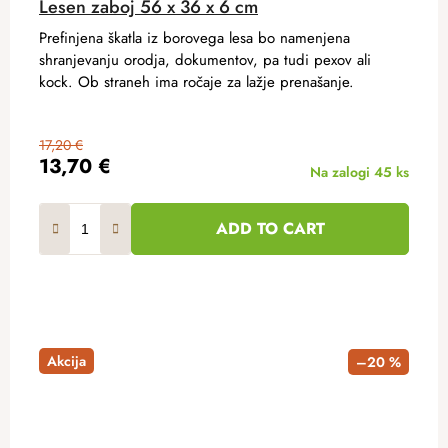
Lesen zaboj 56 x 36 x 6 cm
Prefinjena škatla iz borovega lesa bo namenjena
shranjevanju orodja, dokumentov, pa tudi pexov ali
kock. Ob straneh ima ročaje za lažje prenašanje.
17,20 €
13,70 €
Na zalogi
45 ks
ADD TO CART
Akcija
–20 %