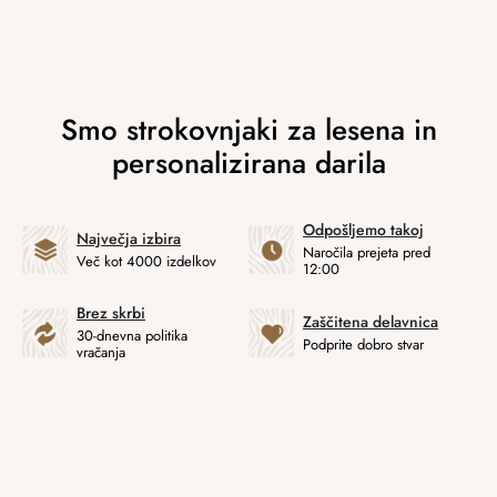
Odpošljemo takoj
Največja izbira
Naročila prejeta pred
Več kot 4000 izdelkov
12:00
Brez skrbi
Zaščitena delavnica
30-dnevna politika
Podprite dobro stvar
vračanja