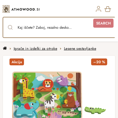
Skip
to
content
SHO
SEARCH
CAR
Home
Igrače in izdelki za otroke
Lesene sestavljanke
Akcija
–20 %