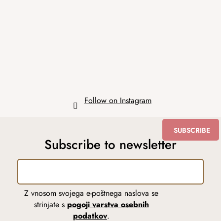
o
t
e
r
Follow on Instagram
SUBSCRIBE
Subscribe to newsletter
Z vnosom svojega e-poštnega naslova se
strinjate s
pogoji varstva osebnih
podatkov
.