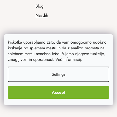
Blog
Navdih
Piškotke uporabljamo zato, da vam omogočimo udobno
brskanje po spletnem mestu in da z analizo prometa na
spletnem mestu nenehno izboljšujemo njegove funkcije,
zmogljivost in uporabnost.
Več informacij
.
Kaj vas najbolj zanima
Settings
Novosti
Izvirna darila
Accept