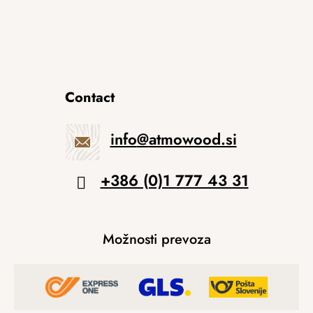
Contact
info
@
atmowood.si
+386 (0)1 777 43 31
Možnosti prevoza