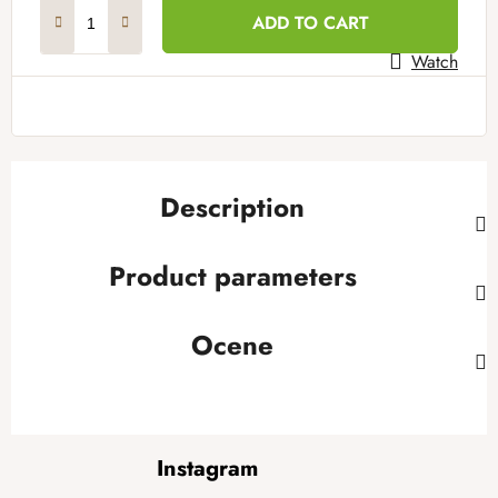
Measure price:
ADD TO CART
Watch
Description
Product parameters
Ocene
F
Instagram
o