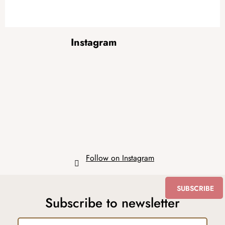
F
Instagram
o
o
t
e
r
Follow on Instagram
SUBSCRIBE
Subscribe to newsletter