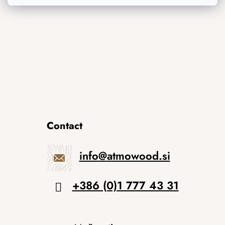
Izvirna darila
Contact
info
@
atmowood.si
+386 (0)1 777 43 31