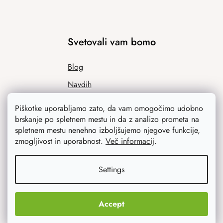
Svetovali vam bomo
Blog
Navdih
Piškotke uporabljamo zato, da vam omogočimo udobno
brskanje po spletnem mestu in da z analizo prometa na
spletnem mestu nenehno izboljšujemo njegove funkcije,
zmogljivost in uporabnost.
Več informacij
.
Settings
Kaj vas najbolj zanima
Accept
Novosti