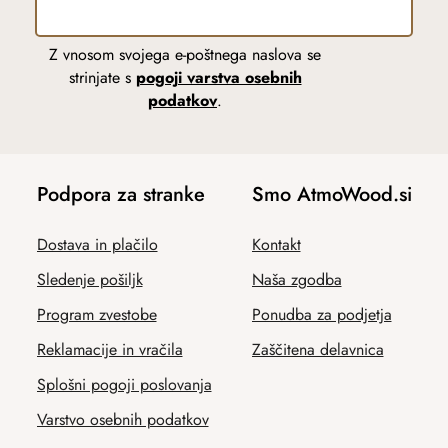
Z vnosom svojega e-poštnega naslova se
strinjate s
pogoji varstva osebnih
podatkov
.
Podpora za stranke
Smo AtmoWood.si
Dostava in plačilo
Kontakt
Sledenje pošiljk
Naša zgodba
Program zvestobe
Ponudba za podjetja
Reklamacije in vračila
Zaščitena delavnica
Splošni pogoji poslovanja
Varstvo osebnih podatkov