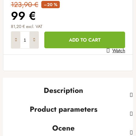
123,90 €
–20 %
99 €
81,20 € excl. VAT
Measure price:
ADD TO CART
Watch
Description
Product parameters
Ocene