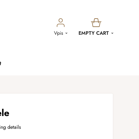
SHOPPING
Vpis
EMPTY CART
CART
t
ele
ing details