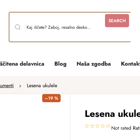
SEARCH
ščitena delavnica
Blog
Naša zgodba
Kontak
rumenti
Lesena ukulele
–19 %
Lesena ukul
Not rated
Rat