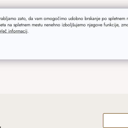
orabljamo zato, da vam omogočimo udobno brskanje po spletnem m
eta na spletnem mestu nenehno izboljšujemo njegove funkcije, zmog
Več informacij
.
r