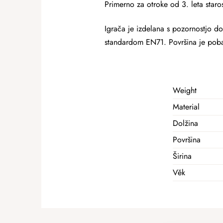
Primerno za otroke od 3. leta staros
Igrača je izdelana s pozornostjo do 
standardom EN71. Površina je poba
Weight
Material
Dolžina
Površina
Širina
Věk
F