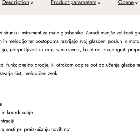
Description
Product parameters
Ocene
vi strunski instrument za male glasbenike. Zaradi manjše velikosti g
m in melodijo ter postopoma razvijajo svoj glasbeni posluh in moto
jo, potrpežljivost in krepi samozavest, ko otroci znajo igrati prepr
tudi funkcionalno orodje, ki otrokom odpira pot do učenja glasbe na
stvarja čist, melodičen zvok.
e
 in koordinacije
traciji
trajnosti pri preizkušanju novih not