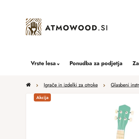
Skip
to
content
Vrste lesa
Ponudba za podjetja
Za
Home
Igrače in izdelki za otroke
Glasbeni inst
Akcija