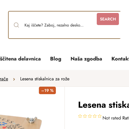
SEARCH
ščitena delavnica
Blog
Naša zgodba
Kontak
rače
Lesena stiskalnica za rože
–19 %
Lesena stisk
Not rated
Rat