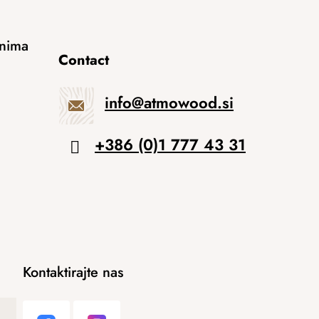
anima
Contact
info
@
atmowood.si
+386 (0)1 777 43 31
Kontaktirajte nas