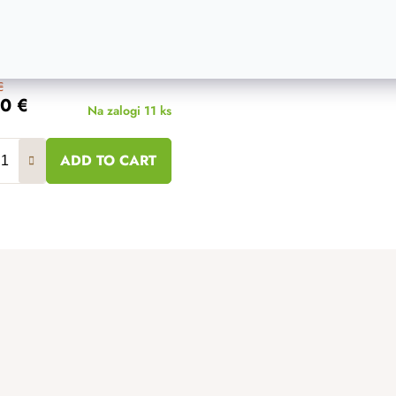
bljenih.
€
10 €
Na zalogi
11 ks
ADD TO CART