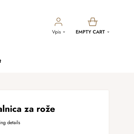
SHOPPING
Vpis
EMPTY CART
CART
t
alnica za rože
ing details