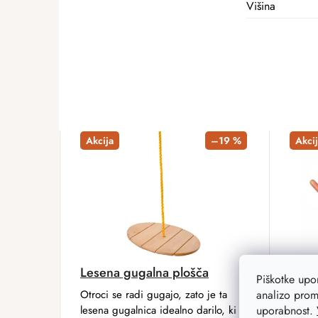
Višina
Akcija
–19 %
Akcij
Lesena gugalna plošča
Lesen
Piškotke up
Otroci se radi gugajo, zato je ta
Tradic
analizo prom
lesena gugalnica idealno darilo, ki
najmla
uporabnost.