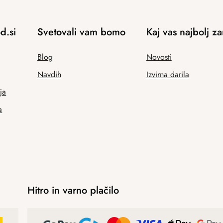
d.si
Svetovali vam bomo
Kaj vas najbolj z
Blog
Novosti
Navdih
Izvirna darila
ja
a
Hitro in varno plačilo