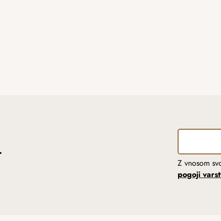
r
Z vnosom svo
pogoji vars