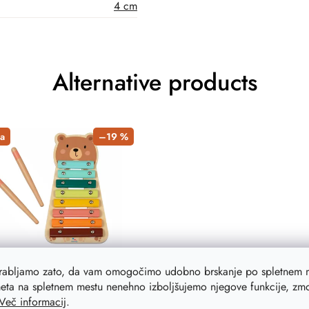
4 cm
Alternative products
a
–19 %
 otroški ksilofon
orabljamo zato, da vam omogočimo udobno brskanje po spletnem m
ionalna lesena igrača za
eta na spletnem mestu nenehno izboljšujemo njegove funkcije, zmog
jše, ki je ena najbolj
Več informacij
.