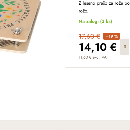
Z leseno prešo za rože bo 
rožo.
Na zalogi
(3 ks)
17,60 €
–19 %
14,10 €
11,60 € excl. VAT
Measure price: