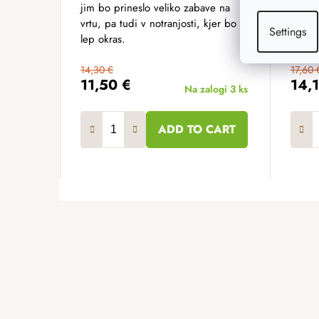
jim bo prineslo veliko zabave na
prilju
vrtu, pa tudi v notranjosti, kjer bo
Settings
lep okras.
14,30 €
17,60 
11,50 €
14,
Na zalogi
3 ks
ADD TO CART
F
o
o
t
e
r