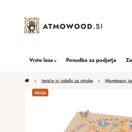
Skip
to
content
Vrste lesa
Ponudba za podjetja
Za
Home
Igrače in izdelki za otroke
Montessori ig
Akcija