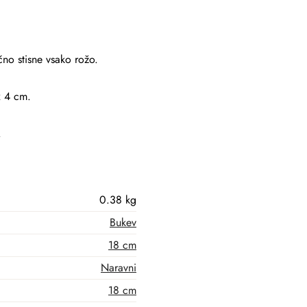
čno stisne vsako rožo.
x 4 cm.
.
0.38 kg
Bukev
18 cm
Naravni
18 cm