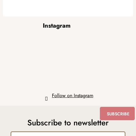
F
Instagram
o
o
t
e
r
Follow on Instagram
SUBSCRIBE
Subscribe to newsletter