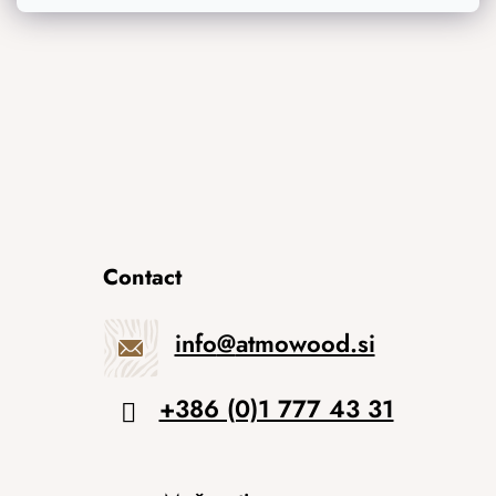
Izvirna darila
Contact
info
@
atmowood.si
+386 (0)1 777 43 31