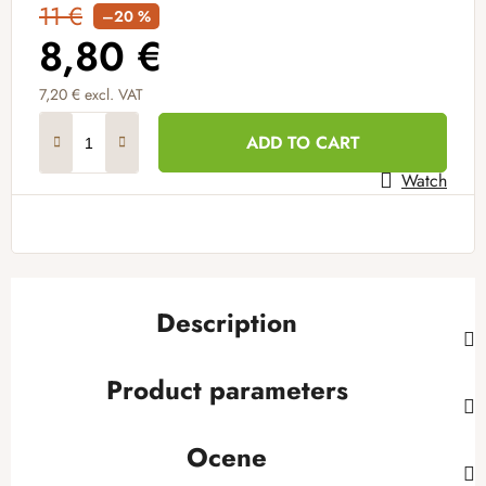
11 €
–20 %
8,80 €
7,20 € excl. VAT
Measure price:
ADD TO CART
Watch
Description
Product parameters
Ocene