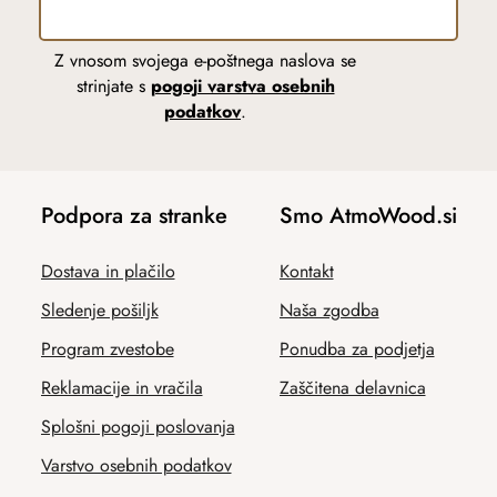
Z vnosom svojega e-poštnega naslova se
strinjate s
pogoji varstva osebnih
podatkov
.
Podpora za stranke
Smo AtmoWood.si
Dostava in plačilo
Kontakt
Sledenje pošiljk
Naša zgodba
Program zvestobe
Ponudba za podjetja
Reklamacije in vračila
Zaščitena delavnica
Splošni pogoji poslovanja
Varstvo osebnih podatkov