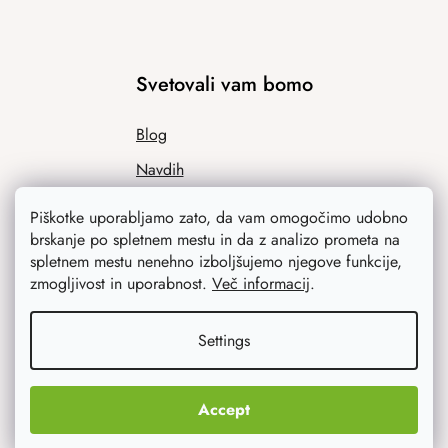
Svetovali vam bomo
Blog
Navdih
Piškotke uporabljamo zato, da vam omogočimo udobno
brskanje po spletnem mestu in da z analizo prometa na
spletnem mestu nenehno izboljšujemo njegove funkcije,
zmogljivost in uporabnost.
Več informacij
.
Settings
Kaj vas najbolj zanima
Accept
Novosti