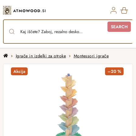
Skip
to
content
SHO
SEARCH
CAR
Home
Igrače in izdelki za otroke
Montessori igrače
Akcija
–20 %