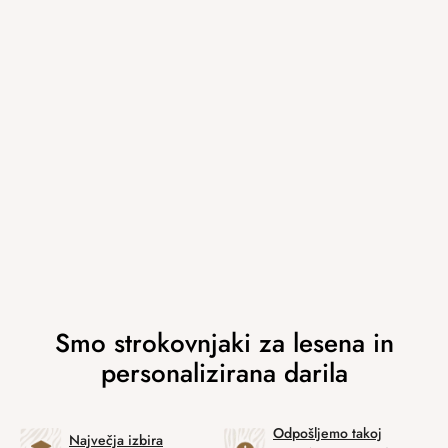
Odpošljemo takoj
Največja izbira