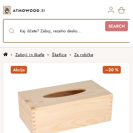
Skip
to
content
SHO
SEARCH
CAR
Home
Zaboji in škatle
Škatlice
Za robčke
Akcija
–20 %