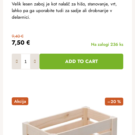
Velik lesen zaboj je kot nalašč za hišo, stanovanje, vrt,
lahko pa ga uporabite tudi za sadje ali drobnarije v
delavnici.
9,40 €
7,50 €
Na zalogi
236 ks
ADD TO CART
Akcija
–20 %