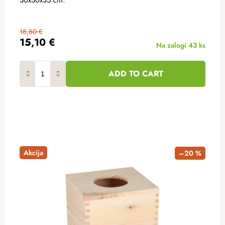
18,80 €
15,10 €
Na zalogi
43 ks
ADD TO CART
Akcija
–20 %