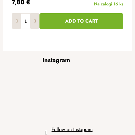
7,80 €
Na zalogi
16 ks
ADD TO CART
F
Instagram
o
o
t
e
r
Follow on Instagram