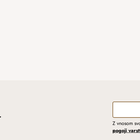
r
Z vnosom svo
pogoji vars