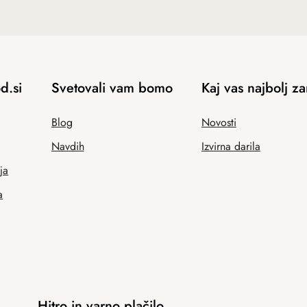
d.si
Svetovali vam bomo
Kaj vas najbolj z
Blog
Novosti
Navdih
Izvirna darila
ja
a
Hitro in varno plačilo