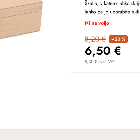
Škatla, v katero lahko skri
lahko pa jo uporabite tudi 
Ni na voljo
8,20 €
–20 %
6,50 €
5,30 € excl. VAT
Measure price: