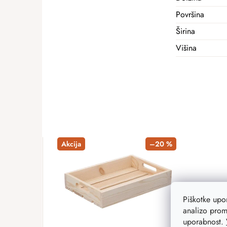
Površina
Širina
Višina
Akcija
–20 %
Piškotke up
analizo prom
uporabnost.