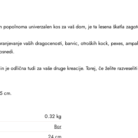
in popolnoma univerzalen kos za vaš dom, je ta lesena škatla zagot
anjevanje vaših dragocenosti, barvic, otroških kock, pexes, ampak 
kosnedi.
in je odlična tudi za vaše druge kreacije. Torej, če želite razveselit
,5 cm.
0.32 kg
Bor
24 cm