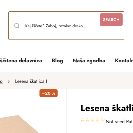
SEARCH
ščitena delavnica
Blog
Naša zgodba
Kontak
no
Lesena škatlica I
–20 %
Lesena škatli
Not rated
Rat