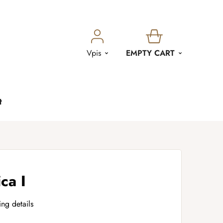
SHOPPING
Vpis
EMPTY CART
CART
t
ca I
ing details