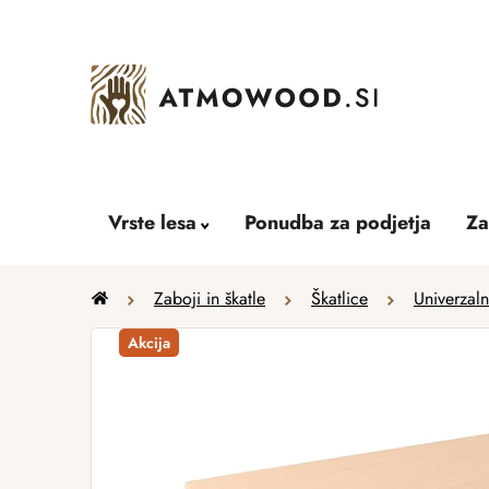
Skip
to
content
Vrste lesa
Ponudba za podjetja
Za
Home
Zaboji in škatle
Škatlice
Univerzal
Akcija