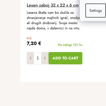
Lesen zaboj 32 x 22 x 6 cm
Settings
Lesena škatla vam bo služila za
shranjevanje majhnih igrač, orodja
ali drugih drobnarij. Svoje mesto
najde doma, v delavnici in na vrtu.
9 €
7,20 €
Na zalogi
121 ks
ADD TO CART
F
o
o
t