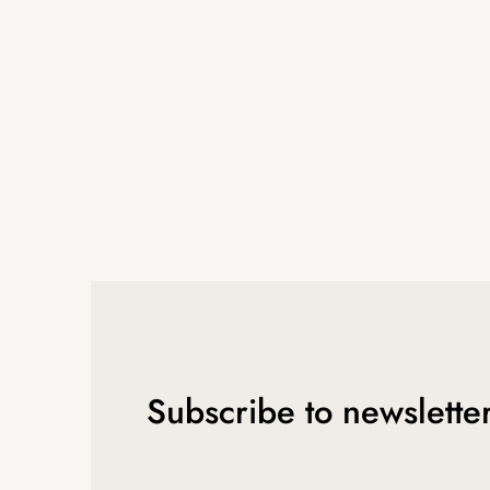
e
r
Subscribe to newslette