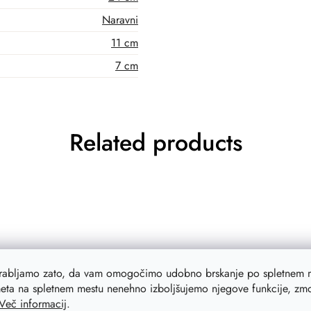
Naravni
11 cm
7 cm
Related products
orabljamo zato, da vam omogočimo udobno brskanje po spletnem m
eta na spletnem mestu nenehno izboljšujemo njegove funkcije, zmog
Več informacij
.