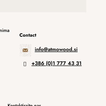
anima
Contact
info
@
atmowood.si
+386 (0)1 777 43 31
Kontaktirajte nas