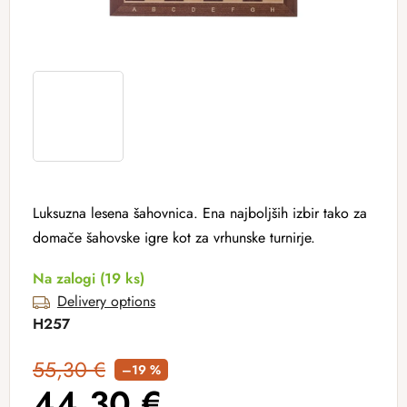
Luksuzna lesena šahovnica. Ena najboljših izbir tako za
domače šahovske igre kot za vrhunske turnirje.
Na zalogi
(19 ks)
Delivery options
H257
55,30 €
–19 %
44,30 €