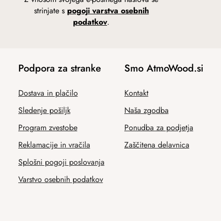
strinjate s
pogoji varstva osebnih
podatkov
.
Podpora za stranke
Smo AtmoWood.si
Dostava in plačilo
Kontakt
Sledenje pošiljk
Naša zgodba
Program zvestobe
Ponudba za podjetja
Reklamacije in vračila
Zaščitena delavnica
Splošni pogoji poslovanja
Varstvo osebnih podatkov