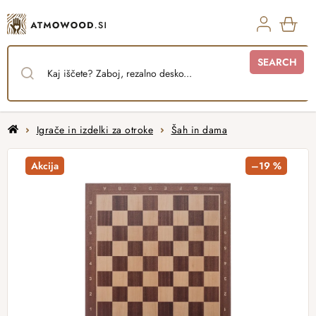
Skip
to
content
SHO
SEARCH
CAR
Home
Igrače in izdelki za otroke
Šah in dama
Akcija
–19 %