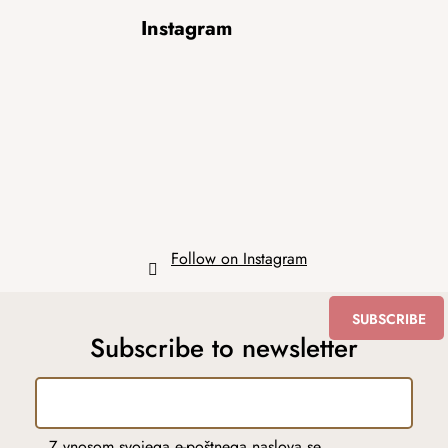
F
Instagram
o
o
t
e
r
Follow on Instagram
SUBSCRIBE
Subscribe to newsletter
Z vnosom svojega e-poštnega naslova se