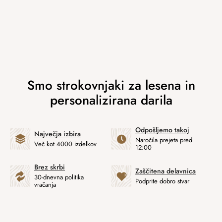
Odpošljemo takoj
Največja izbira
Naročila prejeta pred
Več kot 4000 izdelkov
12:00
Brez skrbi
Zaščitena delavnica
30-dnevna politika
Podprite dobro stvar
vračanja