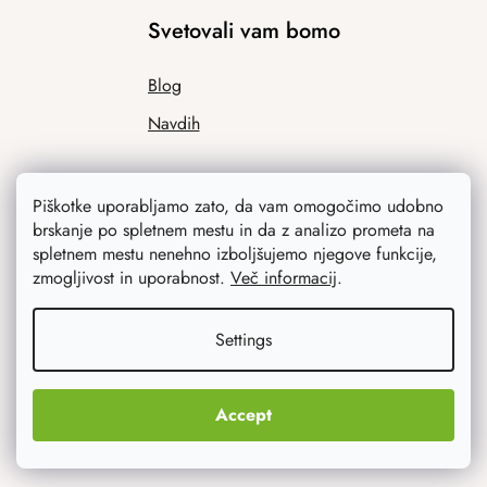
Svetovali vam bomo
Blog
Navdih
Piškotke uporabljamo zato, da vam omogočimo udobno
brskanje po spletnem mestu in da z analizo prometa na
spletnem mestu nenehno izboljšujemo njegove funkcije,
zmogljivost in uporabnost.
Več informacij
.
Kaj vas najbolj zanima
Settings
Novosti
Accept
Izvirna darila