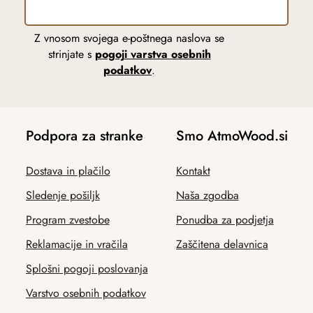
Z vnosom svojega e-poštnega naslova se
strinjate s
pogoji varstva osebnih
podatkov
.
Podpora za stranke
Smo AtmoWood.si
Dostava in plačilo
Kontakt
Sledenje pošiljk
Naša zgodba
Program zvestobe
Ponudba za podjetja
Reklamacije in vračila
Zaščitena delavnica
Splošni pogoji poslovanja
Varstvo osebnih podatkov