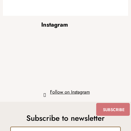
F
Instagram
o
o
t
e
r
Follow on Instagram
SUBSCRIBE
Subscribe to newsletter