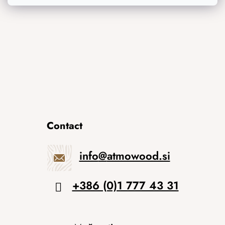
Izvirna darila
Contact
info
@
atmowood.si
+386 (0)1 777 43 31