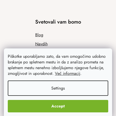
Svetovali vam bomo
Blog
Navdih
Piškotke uporabljamo zato, da vam omogočimo udobno
brskanje po spletnem mestu in da z analizo prometa na
spletnem mestu nenehno izboljšujemo njegove funkcije,
zmogljivost in uporabnost.
Več informacij
.
Settings
Kaj vas najbolj zanima
Accept
Novosti