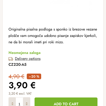
Originalna pisalna podloga s sponko iz brezove vezane
plošče vam omogoča udobno pisanje zapiskov kjerkoli,
ne da bi morali imeti pri roki mizo.
Neomejena zaloga
Delivery options
CZ220-A5
4,90 €
–20 %
3,90 €
3,20 € excl. VAT
Measure price:
ADD TO CART