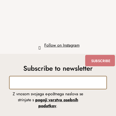
t
e
r
Follow on Instagram
SUBSCRIBE
Subscribe to newsletter
Z vnosom svojega e-poštnega naslova se
strinjate s
pogoji varstva osebnih
podatkov
.