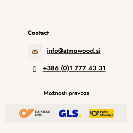
Contact
info
@
atmowood.si
+386 (0)1 777 43 31
Možnosti prevoza