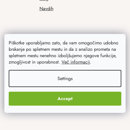
Navdih
Piškotke uporabljamo zato, da vam omogočimo udobno
brskanje po spletnem mestu in da z analizo prometa na
spletnem mestu nenehno izboljšujemo njegove funkcije,
zmogljivost in uporabnost.
Več informacij
.
Kaj vas najbolj zanima
Settings
Novosti
Izvirna darila
Accept