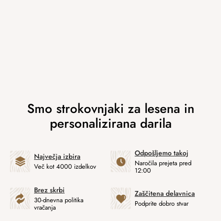
Odpošljemo takoj
Največja izbira
Naročila prejeta pred
Več kot 4000 izdelkov
12:00
Brez skrbi
Zaščitena delavnica
30-dnevna politika
Podprite dobro stvar
vračanja