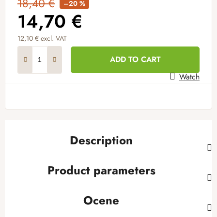
18,40 €
–20 %
14,70 €
12,10 € excl. VAT
Measure price:
ADD TO CART
Watch
Description
Product parameters
Ocene