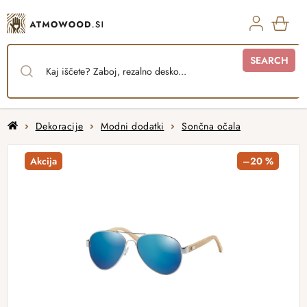
Skip
to
content
SHO
SEARCH
CAR
Home
Dekoracije
Modni dodatki
Sončna očala
Akcija
–20 %