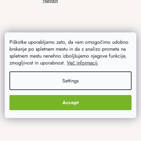
Navdih
Piškotke uporabljamo zato, da vam omogočimo udobno
brskanje po spletnem mestu in da z analizo prometa na
spletnem mestu nenehno izboljšujemo njegove funkcije,
Kaj vas najbolj zanima
zmogljivost in uporabnost.
Več informacij
.
Novosti
Settings
Izvirna darila
Accept