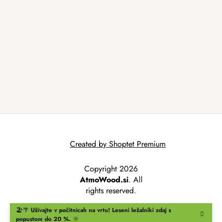
Created by Shoptet Premium
Copyright 2026
AtmoWood.si
. All
rights reserved.
🏖️🌴
Uživajte v počitnicah na vrtu!
Leseni ležalniki
zdaj s
popustom do 20 %.
🌞