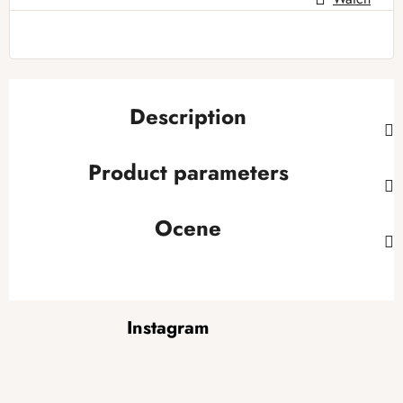
Measure price:
Description
Product parameters
Ocene
F
Instagram
o
o
t