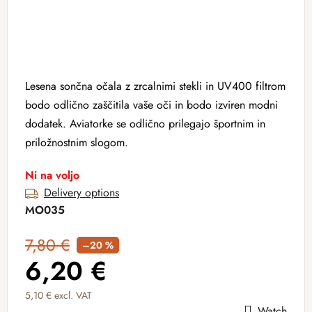
Lesena sončna očala z zrcalnimi stekli in UV400 filtrom
bodo odlično zaščitila vaše oči in bodo izviren modni
dodatek. Aviatorke se odlično prilegajo športnim in
priložnostnim slogom.
Ni na voljo
Delivery options
MO035
7,80 €
–20 %
6,20 €
5,10 € excl. VAT
Watch