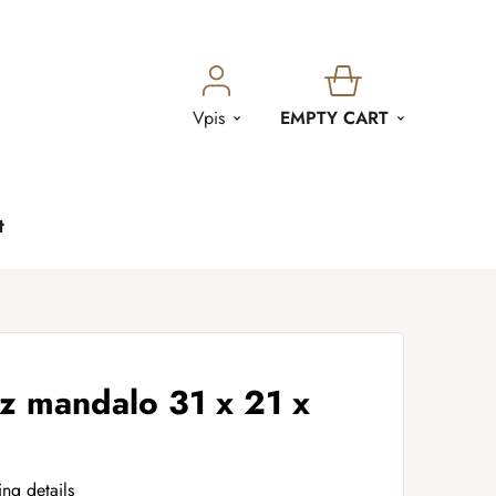
SHOPPING
Vpis
EMPTY CART
CART
t
z mandalo 31 x 21 x
ing details