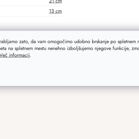
21 cm
13 cm
orabljamo zato, da vam omogočimo udobno brskanje po spletnem m
eta na spletnem mestu nenehno izboljšujemo njegove funkcije, zmog
Več informacij
.