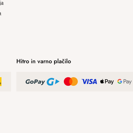
ja
a
Hitro in varno plačilo