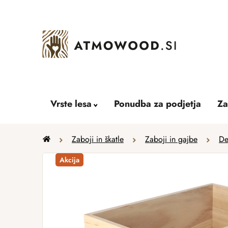
Skip
to
content
Vrste lesa
Ponudba za podjetja
Za
Home
Zaboji in škatle
Zaboji in gajbe
De
Akcija