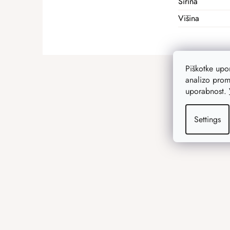
Širina
Višina
F
Piškotke up
o
analizo prom
o
uporabnost.
t
e
Settings
r