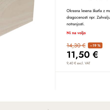
Okrasna lesena škatla z m
dragocenosti npr. Zahvalju
notranjosti.
Ni na voljo
14,30 €
–19 %
11,50 €
9,40 € excl. VAT
Measure price: