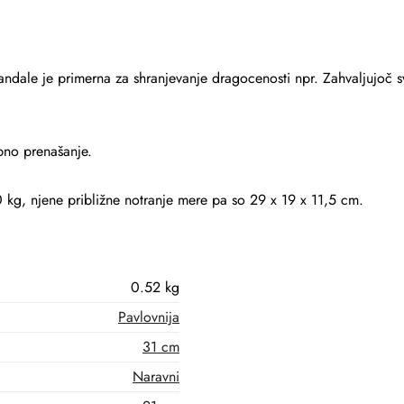
ndale je primerna za shranjevanje dragocenosti npr. Zahvaljujoč sv
bno prenašanje.
10 kg, njene približne notranje mere pa so 29 x 19 x 11,5 cm.
0.52 kg
Pavlovnija
31 cm
Naravni