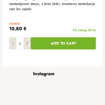
razstavljenem stanju, a brez skrbi, enostavno sestavljanje
vam bo uspelo.
13,50 €
10,80 €
Na zalogi
35 ks
ADD TO CART
F
Instagram
o
o
t
e
r