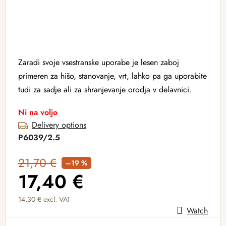
Zaradi svoje vsestranske uporabe je lesen zaboj
primeren za hišo, stanovanje, vrt, lahko pa ga uporabite
tudi za sadje ali za shranjevanje orodja v delavnici.
Ni na voljo
Delivery options
P6039/2.5
21,70 €
–19 %
17,40 €
14,30 € excl. VAT
Watch
Measure price: