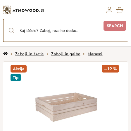
Skip
to
content
SHO
SEARCH
CAR
Home
Zaboji in škatle
Zaboji in gajbe
Naravni
Akcija
–19 %
Tip