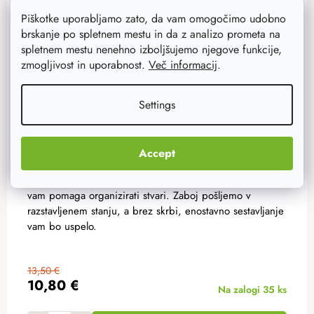
Piškotke uporabljamo zato, da vam omogočimo udobno
brskanje po spletnem mestu in da z analizo prometa na
spletnem mestu nenehno izboljšujemo njegove funkcije,
zmogljivost in uporabnost.
Več informacij
.
Settings
Accept
Lesen zaboj 39,5 x 29,5 x 15 cm
Naravna škatla iz borovega lesa je koristen pomočnik, ki
vam pomaga organizirati stvari. Zaboj pošljemo v
razstavljenem stanju, a brez skrbi, enostavno sestavljanje
vam bo uspelo.
13,50 €
10,80 €
Na zalogi
35 ks