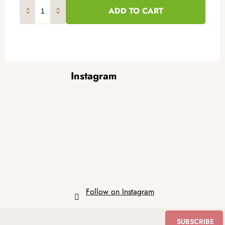
ADD TO CART
F
Instagram
o
o
t
e
r
Follow on Instagram
SUBSCRIBE