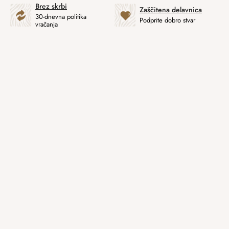
Brez skrbi
Zaščitena delavnica
30-dnevna politika
Podprite dobro stvar
vračanja