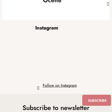
Ocene
F
Instagram
o
o
t
e
r
Follow on Instagram
SUBSCRIBE
Subscribe to newsletter