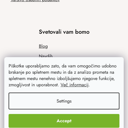
Svetovali vam bomo
Blog
Navdih
Piškotke uporabljamo zato, da vam omogočimo udobno
brskanje po spletnem mestu in da z analizo prometa na
spletnem mestu nenehno izboljšujemo njegove funkcije,
zmogljivost in uporabnost.
Več informacij
.
Settings
Kaj vas najbolj zanima
Accept
Novosti