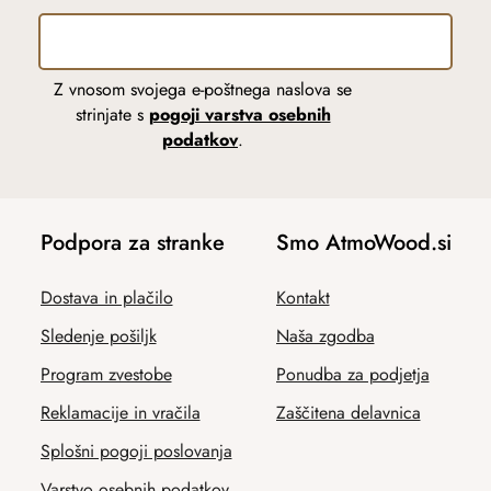
Z vnosom svojega e-poštnega naslova se
strinjate s
pogoji varstva osebnih
podatkov
.
Podpora za stranke
Smo AtmoWood.si
Dostava in plačilo
Kontakt
Sledenje pošiljk
Naša zgodba
Program zvestobe
Ponudba za podjetja
Reklamacije in vračila
Zaščitena delavnica
Splošni pogoji poslovanja
Varstvo osebnih podatkov