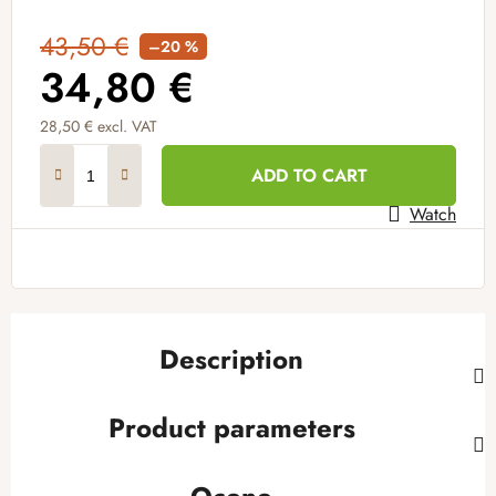
43,50 €
–20 %
34,80 €
28,50 € excl. VAT
Measure price:
ADD TO CART
Watch
Description
Product parameters