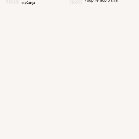
Podprite dobro stvar
vračanja