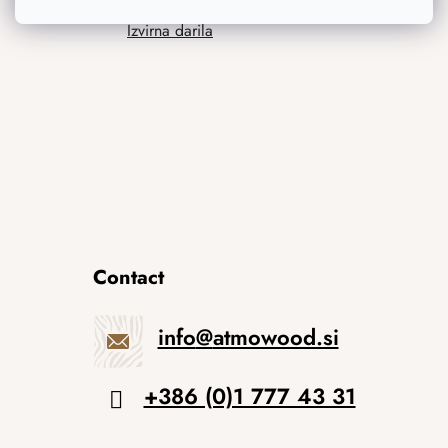
Izvirna darila
Contact
info
@
atmowood.si
+386 (0)1 777 43 31