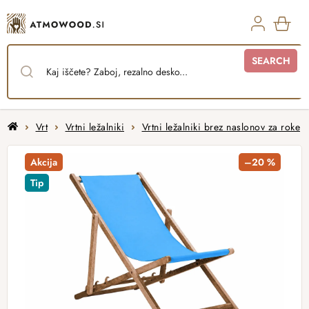
Skip
to
content
SHO
SEARCH
CAR
Home
Vrt
Vrtni ležalniki
Vrtni ležalniki brez naslonov za roke
Akcija
–20 %
Tip