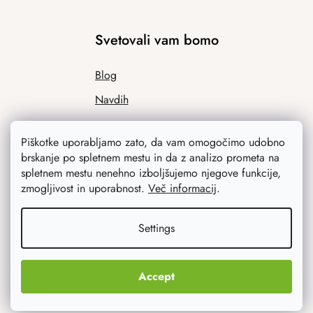
Svetovali vam bomo
Blog
Navdih
Piškotke uporabljamo zato, da vam omogočimo udobno
brskanje po spletnem mestu in da z analizo prometa na
spletnem mestu nenehno izboljšujemo njegove funkcije,
zmogljivost in uporabnost.
Več informacij
.
Settings
Kaj vas najbolj zanima
Novosti
Accept
Izvirna darila