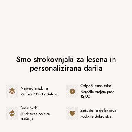
Odpošljemo takoj
Največja izbira
Naročila prejeta pred
Več kot 4000 izdelkov
12:00
Brez skrbi
Zaščitena delavnica
30-dnevna politika
Podprite dobro stvar
vračanja