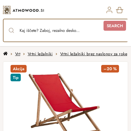
Skip
to
content
SHO
SEARCH
CAR
Home
Vrt
Vrtni ležalniki
Vrtni ležalniki brez naslonov za roke
Akcija
–20 %
Tip