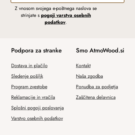
Z vnosom svojega e-poštnega naslova se
strinjate s
pogoji varstva osebnih
podatkov
.
Podpora za stranke
Smo AtmoWood.si
Dostava in plačilo
Kontakt
Sledenje pošiljk
Naša zgodba
Program zvestobe
Ponudba za podjetja
Reklamacije in vračila
Zaščitena delavnica
Splošni pogoji poslovanja
Varstvo osebnih podatkov