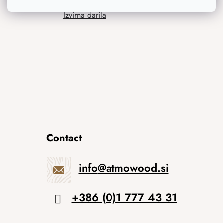
Izvirna darila
Contact
info
@
atmowood.si
+386 (0)1 777 43 31