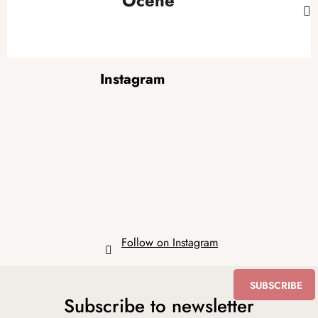
Ocene
F
Instagram
o
o
t
e
r
Follow on Instagram
SUBSCRIBE
Subscribe to newsletter