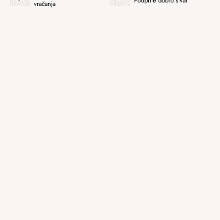
Podprite dobro stvar
vračanja