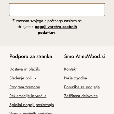
Z vnosom svojega e-poštnega naslova se
strinjate s
pogoji varstva osebnih
podatkov
.
Podpora za stranke
Smo AtmoWood.si
Dostava in plačilo
Kontakt
Sledenje pošiljk
Naša zgodba
Program zvestobe
Ponudba za podjetja
Reklamacije in vračila
Zaščitena delavnica
Splošni pogoji poslovanja
Varstvo osebnih podatkov