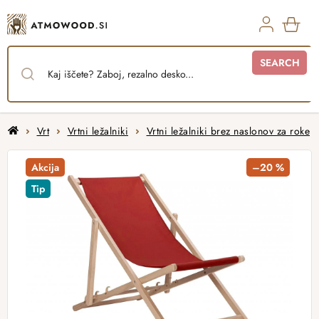
Skip
to
content
SHO
SEARCH
CAR
Home
Vrt
Vrtni ležalniki
Vrtni ležalniki brez naslonov za roke
Akcija
–20 %
Tip