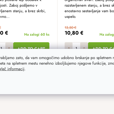
josti. Zaboj pošljemo v
razstavljenem stanju, a brez s
vljenem stanju, a brez skrbi,
enostavno sestavljanje vam bo
vno...
uspelo.
€
13,50 €
70 €
10,80 €
Na zalogi
60 ks
Na zalog
ADD TO CART
ADD TO C
orabljamo zato, da vam omogočimo udobno brskanje po spletnem m
eta na spletnem mestu nenehno izboljšujemo njegove funkcije, zmog
Več informacij
.