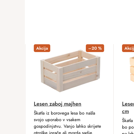
Akcija
–20 %
Akcij
Lesen zaboj majhen
Lese
cm
Škatla iz borovega lesa bo našla
svojo uporabo v vsakem
Škatla
gospodinjstvu. Vanjo lahko skrijete
bo pom
otroške igrače ali morda sadje.
pa la