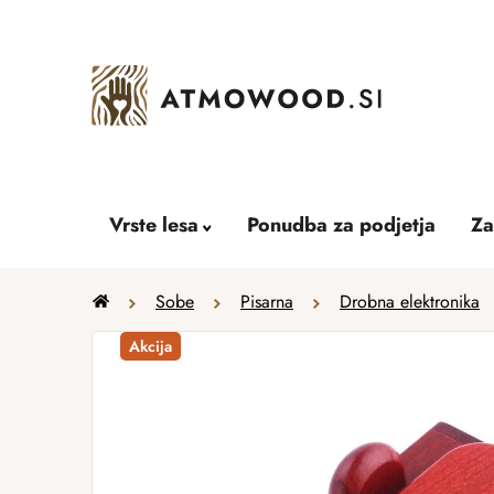
Skip
to
content
Vrste lesa
Ponudba za podjetja
Za
Home
Sobe
Pisarna
Drobna elektronika
Akcija