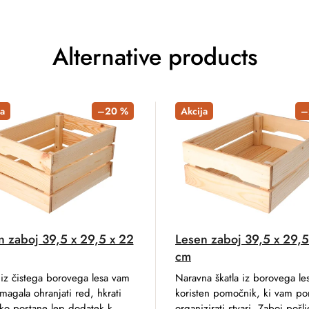
Alternative products
a
–20 %
Akcija
–
n zaboj 39,5 x 29,5 x 22
Lesen zaboj 39,5 x 29,5
cm
 iz čistega borovega lesa vam
Naravna škatla iz borovega le
agala ohranjati red, hkrati
koristen pomočnik, ki vam p
hko postane lep dodatek k
organizirati stvari. Zaboj pošl