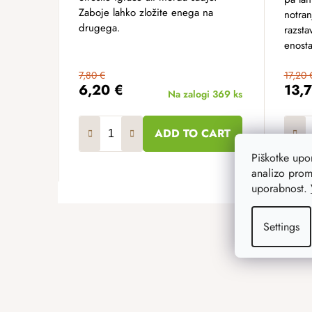
Zaboje lahko zložite enega na
notran
drugega.
razsta
enosta
7,80 €
17,20 
6,20 €
13,
Na zalogi
369 ks
ADD TO CART
Piškotke up
analizo prom
uporabnost.
F
o
Settings
o
t
e
r