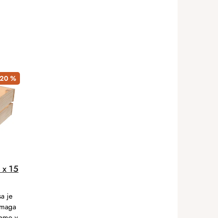
20 %
 x 15
sa je
omaga
jemo v