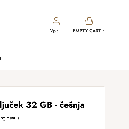
SHOPPING
Vpis
EMPTY CART
CART
t
juček 32 GB - češnja
ing details