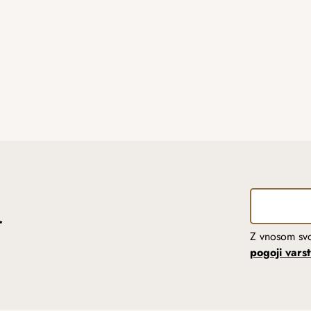
r
Z vnosom svo
pogoji vars