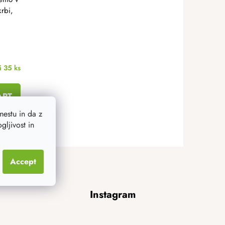
krbi,
i
35 ks
ART
estu in da z
ljivost in
Accept
Instagram