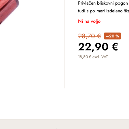
Privlačen bliskovni pogon 
tudi s po meri izdelano ška
Ni na voljo
28,70 €
–20 %
22,90 €
18,80 € excl. VAT
Measure price: