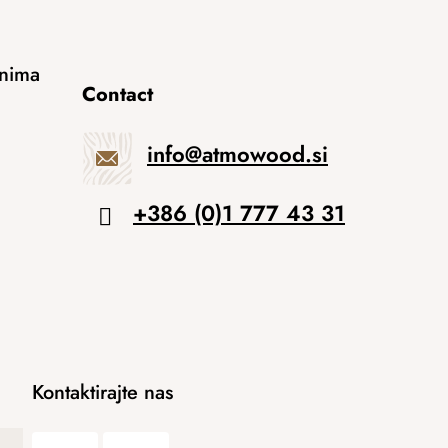
anima
Contact
info
@
atmowood.si
+386 (0)1 777 43 31
Kontaktirajte nas