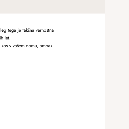
eg tega je takšna varnostna
h let.
čen kos v vašem domu, ampak