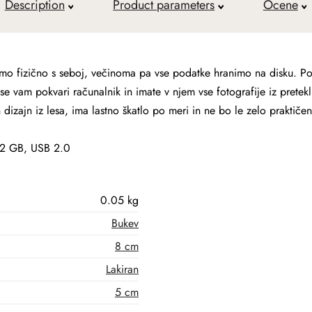
Description
Product parameters
Ocene
o fizično s seboj, večinoma pa vse podatke hranimo na disku. Pol
e vam pokvari računalnik in imate v njem vse fotografije iz pretekli
izajn iz lesa, ima lastno škatlo po meri in ne bo le zelo prakti
 32 GB, USB 2.0
0.05 kg
Bukev
8 cm
Lakiran
5 cm