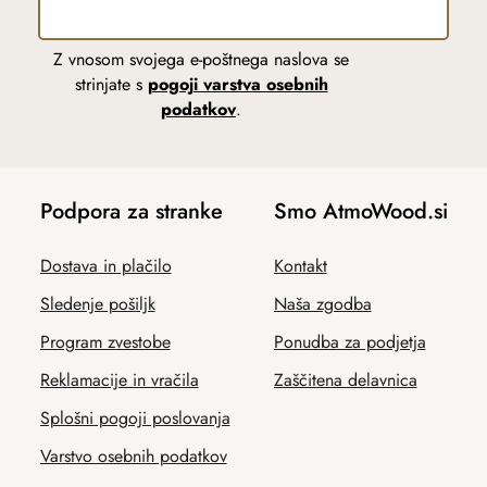
Z vnosom svojega e-poštnega naslova se
strinjate s
pogoji varstva osebnih
podatkov
.
Podpora za stranke
Smo AtmoWood.si
Dostava in plačilo
Kontakt
Sledenje pošiljk
Naša zgodba
Program zvestobe
Ponudba za podjetja
Reklamacije in vračila
Zaščitena delavnica
Splošni pogoji poslovanja
Varstvo osebnih podatkov