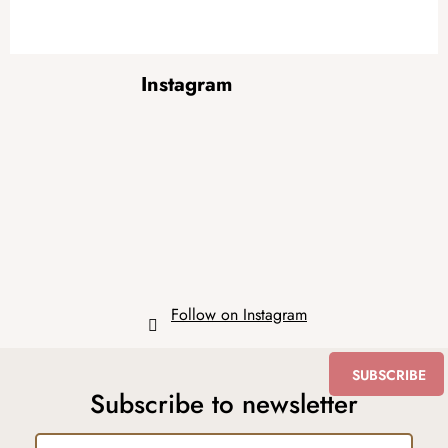
F
Instagram
o
o
t
e
r
Follow on Instagram
SUBSCRIBE
Subscribe to newsletter