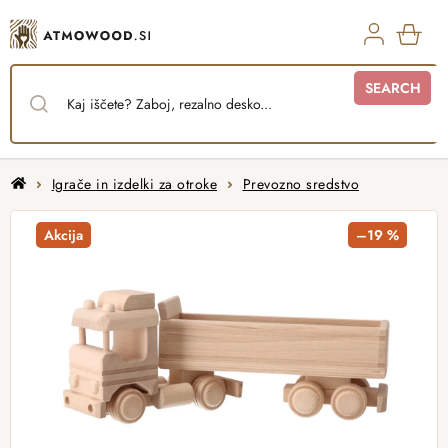
Skip
to
content
SHO
SEARCH
CAR
Home
Igrače in izdelki za otroke
Prevozno sredstvo
Akcija
–19 %