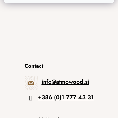
Izvirna darila
Contact
info
@
atmowood.si
+386 (0)1 777 43 31