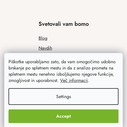
Svetovali vam bomo
Blog
Navdih
Piškotke uporabljamo zato, da vam omogočimo udobno
brskanje po spletnem mestu in da z analizo prometa na
spletnem mestu nenehno izboljšujemo njegove funkcije,
zmogljivost in uporabnost.
Več informacij
.
Settings
Kaj vas najbolj zanima
Accept
Novosti