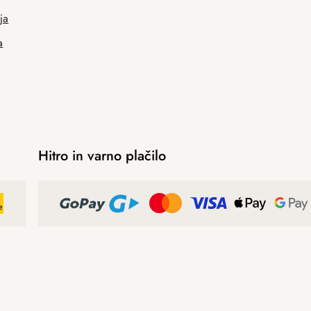
ja
a
Hitro in varno plačilo