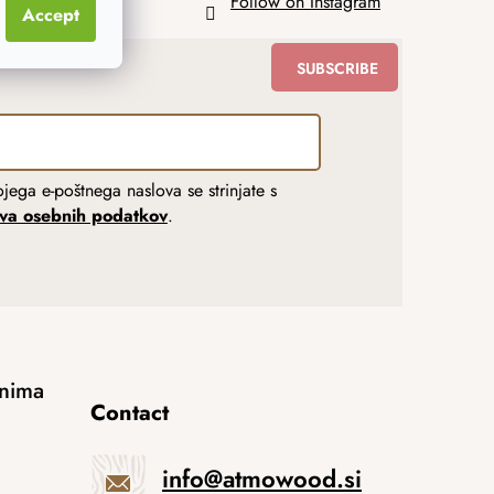
Follow on Instagram
Accept
SUBSCRIBE
jega e-poštnega naslova se strinjate s
tva osebnih podatkov
.
anima
Contact
info
@
atmowood.si