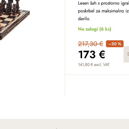
Lesen šah s prostorno igra
poskrbel za maksimalno izk
darilo.
Na zalogi
(6 ks)
217,30 €
–20 %
173 €
141,80 € excl. VAT
Measure price: