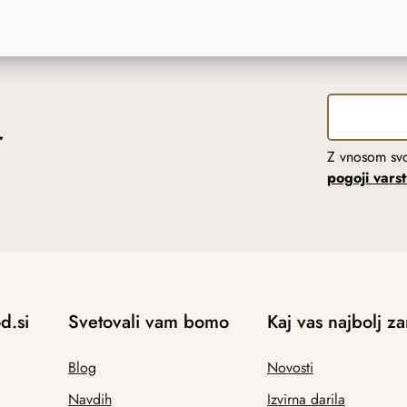
r
Z vnosom svo
pogoji vars
d.si
Svetovali vam bomo
Kaj vas najbolj z
Blog
Novosti
Navdih
Izvirna darila