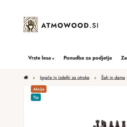
Skip
to
content
Vrste lesa
Ponudba za podjetja
Za
Home
Igrače in izdelki za otroke
Šah in dama
Akcija
Tip