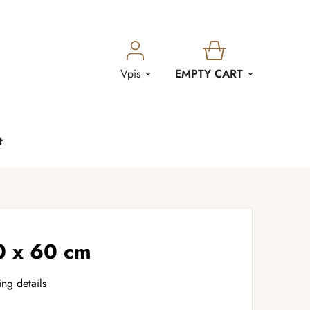
SHOPPING
Vpis
EMPTY CART
CART
t
0 x 60 cm
ing details