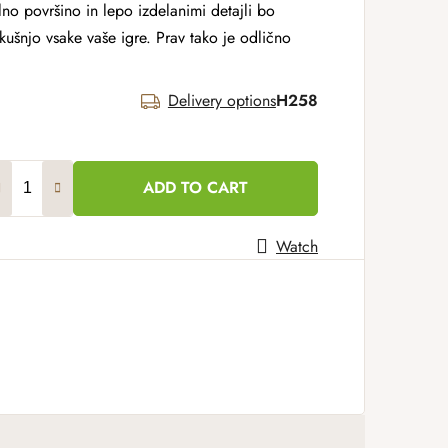
lno površino in lepo izdelanimi detajli bo
ušnjo vsake vaše igre. Prav tako je odlično
Delivery options
H258
ADD TO CART
Watch