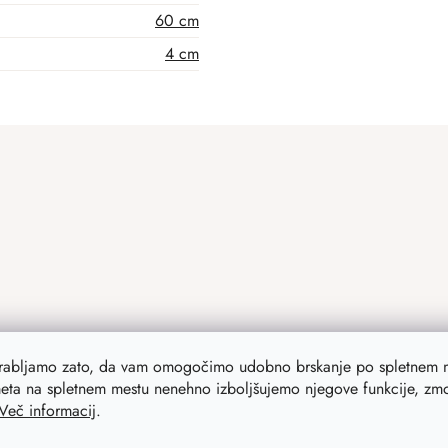
60 cm
4 cm
orabljamo zato, da vam omogočimo udobno brskanje po spletnem m
eta na spletnem mestu nenehno izboljšujemo njegove funkcije, zmog
Več informacij
.