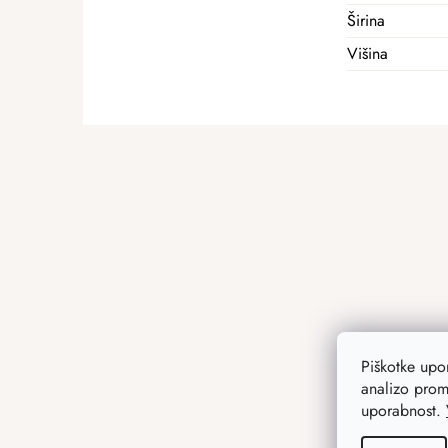
Širina
Višina
F
o
o
t
e
r
Piškotke up
analizo prom
uporabnost.