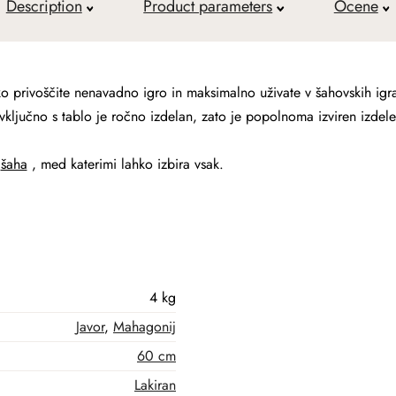
Description
Product parameters
Ocene
ko privoščite nenavadno igro in maksimalno uživate v šahovskih igr
vključno s tablo je ročno izdelan, zato je popolnoma izviren izdelek
t
šaha
, med katerimi lahko izbira vsak.
4 kg
Javor
,
Mahagonij
60 cm
Lakiran