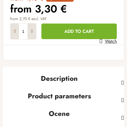
from
3,30 €
from
2,70 €
excl. VAT
Measure price:
ADD TO CART
Watch
Description
Product parameters
Ocene