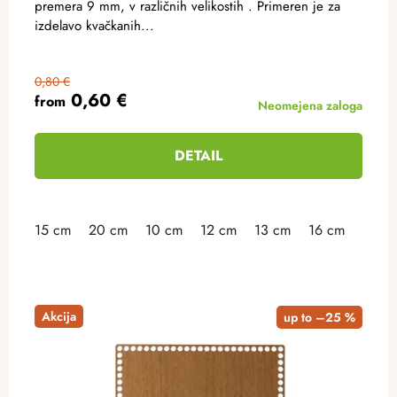
premera 9 mm, v različnih velikostih . Primeren je za
izdelavo kvačkanih...
0,80 €
0,60 €
from
Neomejena zaloga
DETAIL
15 cm
20 cm
10 cm
12 cm
13 cm
16 cm
18 c
Akcija
up to –25 %