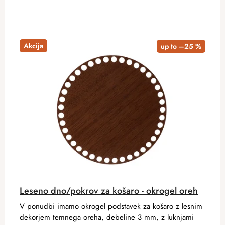
Akcija
up to –25 %
Leseno dno/pokrov za košaro - okrogel oreh
V ponudbi imamo okrogel podstavek za košaro z lesnim
dekorjem temnega oreha, debeline 3 mm, z luknjami