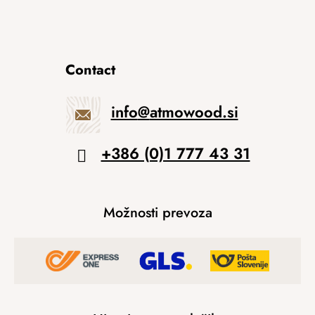
Contact
info
@
atmowood.si
+386 (0)1 777 43 31
Možnosti prevoza