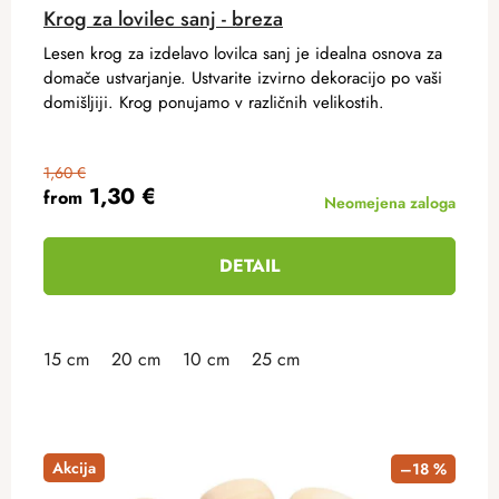
Krog za lovilec sanj - breza
Lesen krog za izdelavo lovilca sanj je idealna osnova za
domače ustvarjanje. Ustvarite izvirno dekoracijo po vaši
domišljiji. Krog ponujamo v različnih velikostih.
1,60 €
1,30 €
from
Neomejena zaloga
DETAIL
15 cm
20 cm
10 cm
25 cm
Akcija
–18 %