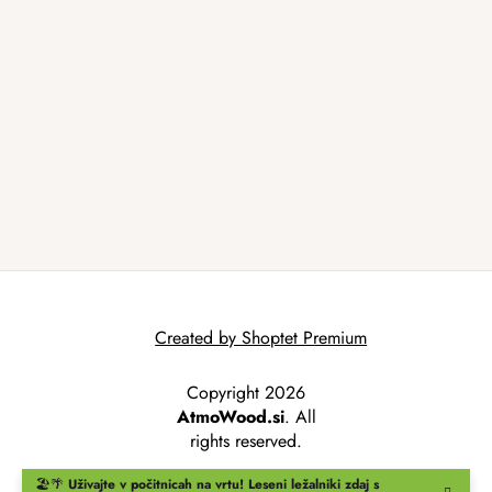
Created by Shoptet Premium
Copyright 2026
AtmoWood.si
. All
rights reserved.
🏖️🌴
Uživajte v počitnicah na vrtu!
Leseni ležalniki
zdaj s