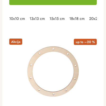
10x10 cm
13x13 cm
15x15 cm
18x18 cm
20x20 cm
Akcija
up to –20 %