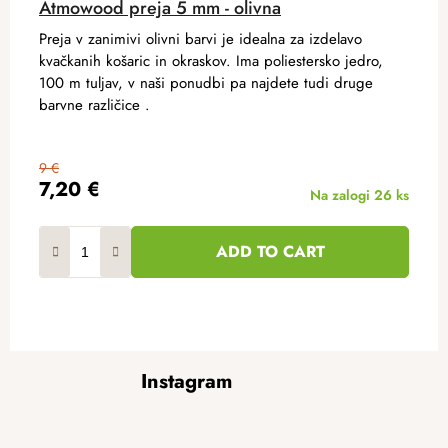
Atmowood preja 5 mm - olivna
Preja v zanimivi olivni barvi je idealna za izdelavo
kvačkanih košaric in okraskov. Ima poliestersko jedro,
100 m tuljav, v naši ponudbi pa najdete tudi druge
barvne različice .
9 €
7,20 €
Na zalogi
26 ks
ADD TO CART
F
Instagram
o
o
t