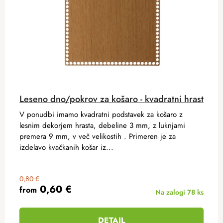
Leseno dno/pokrov za košaro - kvadratni hrast
V ponudbi imamo kvadratni podstavek za košaro z
lesnim dekorjem hrasta, debeline 3 mm, z luknjami
premera 9 mm, v več velikostih . Primeren je za
izdelavo kvačkanih košar iz...
0,80 €
0,60 €
from
Na zalogi
78 ks
DETAIL