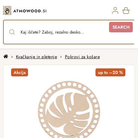
Skip
to
content
SHO
SEARCH
CAR
Home
Kvačkanje in pletenje
Pokrovi za košare
Akcija
up to –20 %