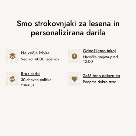
Odpošljemo takoj
Največja izbira
Naročila prejeta pred
Več kot 4000 izdelkov
12:00
Brez skrbi
Zaščitena delavnica
30-dnevna politika
Podprite dobro stvar
vračanja