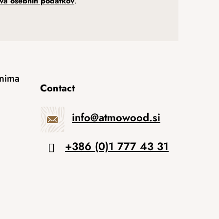
tva osebnih podatkov
.
anima
Contact
info
@
atmowood.si
+386 (0)1 777 43 31