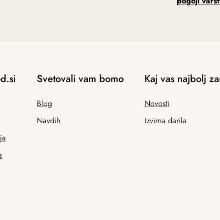
pogoji vars
d.si
Svetovali vam bomo
Kaj vas najbolj z
Blog
Novosti
Navdih
Izvirna darila
ja
a