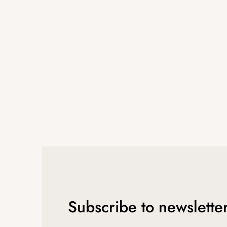
t
e
r
Subscribe to newslette