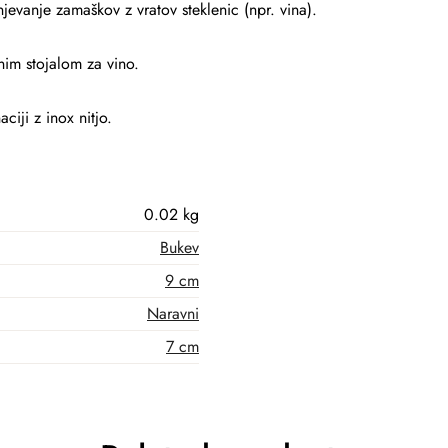
evanje zamaškov z vratov steklenic (npr. vina).
im stojalom za vino.
iji z inox nitjo.
0.02 kg
Bukev
9 cm
Naravni
7 cm