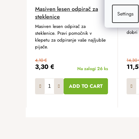
Masiven lesen odpirač za
Lesen
Settings
steklenice
Leseno
ki izs
Masiven lesen odpirač za
dobri 
steklenice. Pravi pomočnik v
klepetu za odpiranje vaše najljubše
pijače.
4,10 €
14,30 
3,30 €
11,
Na zalogi
26 ks
ADD TO CART
F
o
o