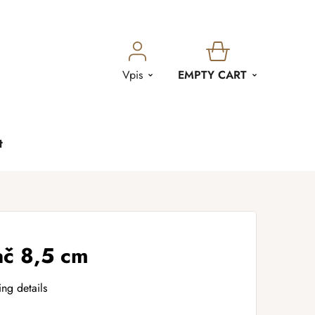
SHOPPING
Vpis
EMPTY CART
CART
t
ač 8,5 cm
ing details