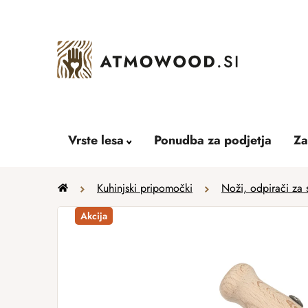
Skip
to
content
Vrste lesa
Ponudba za podjetja
Za
Home
Kuhinjski pripomočki
Noži, odpirači za s
Akcija