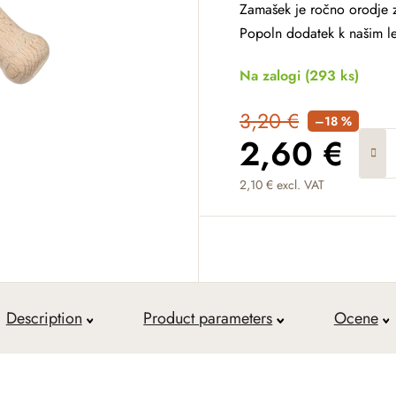
Zamašek je ročno orodje z
Popoln dodatek k našim le
Na zalogi
(293 ks)
3,20 €
–18 %
2,60 €
2,10 € excl. VAT
Measure price:
Description
Product parameters
Ocene