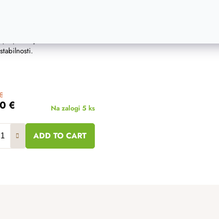
o stojalo za vino
 stojalo za več steklenic vina,
topa po svoji zračni obliki in
stabilnosti.
€
50 €
Na zalogi
5 ks
ADD TO CART