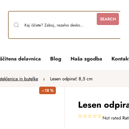
SEARCH
ščitena delavnica
Blog
Naša zgodba
Kontak
teklenice in butelke
Lesen odpirač 8,5 cm
–18 %
Lesen odpir
Not rated
Rat