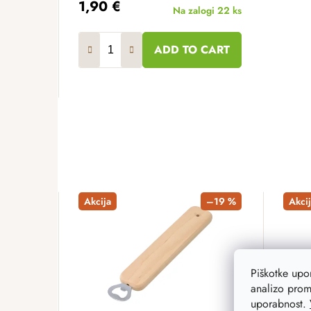
1,90 €
Na zalogi
22 ks
ADD TO CART
Akcija
–19 %
Akcij
Piškotke up
analizo prom
uporabnost.