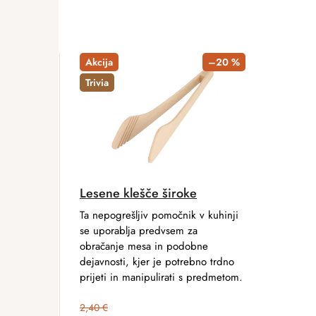
Akcija
–20 %
Trivia
Lesene klešče široke
Ta nepogrešljiv pomočnik v kuhinji
se uporablja predvsem za
obračanje mesa in podobne
dejavnosti, kjer je potrebno trdno
prijeti in manipulirati s predmetom.
2,40 €