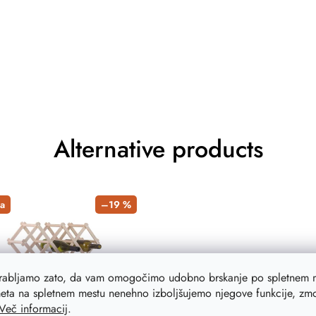
Alternative products
a
–19 %
orabljamo zato, da vam omogočimo udobno brskanje po spletnem m
eta na spletnem mestu nenehno izboljšujemo njegove funkcije, zmog
Več informacij
.