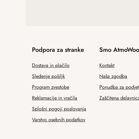
Podpora za stranke
Smo AtmoWoo
Dostava in plačilo
Kontakt
Sledenje pošiljk
Naša zgodba
Program zvestobe
Ponudba za podjet
Reklamacije in vračila
Zaščitena delavnic
Splošni pogoji poslovanja
Varstvo osebnih podatkov