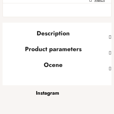
Description
Product parameters
Ocene
F
Instagram
o
o
t