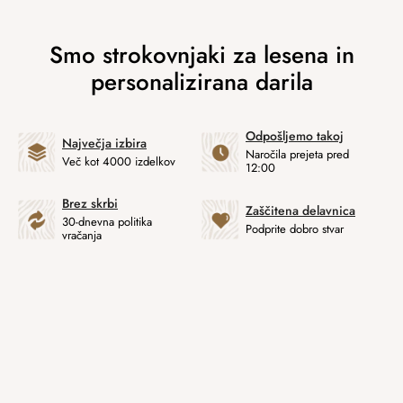
Odpošljemo takoj
Največja izbira
Naročila prejeta pred
Več kot 4000 izdelkov
12:00
Brez skrbi
Zaščitena delavnica
30-dnevna politika
Podprite dobro stvar
vračanja