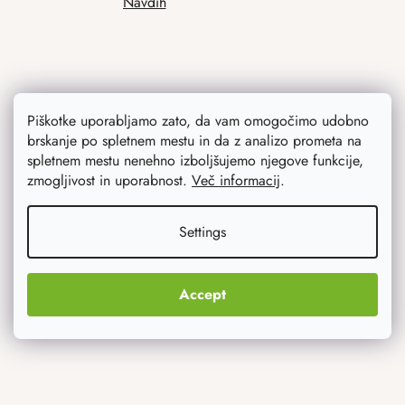
Navdih
Piškotke uporabljamo zato, da vam omogočimo udobno
brskanje po spletnem mestu in da z analizo prometa na
spletnem mestu nenehno izboljšujemo njegove funkcije,
Kaj vas najbolj zanima
zmogljivost in uporabnost.
Več informacij
.
Novosti
Settings
Izvirna darila
Accept