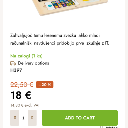
Zahvaljujoč temu lesenemu zvezku lahko mladi
računalniški navdušenci pridobijo prve izkušnje z IT.
Na zalogi
(1 ks)
Delivery options
H397
22,50 €
–20 %
18 €
14,80 € excl. VAT
Measure price:
ADD TO CART
Watch