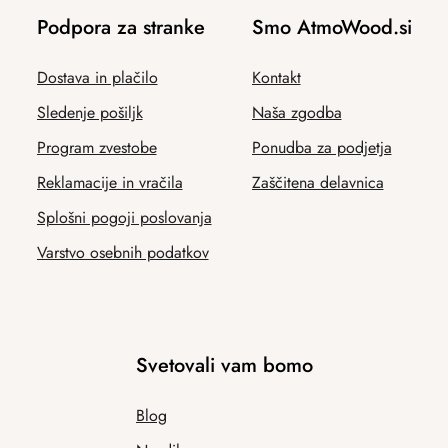
Podpora za stranke
Smo AtmoWood.si
Dostava in plačilo
Kontakt
Sledenje pošiljk
Naša zgodba
Program zvestobe
Ponudba za podjetja
Reklamacije in vračila
Zaščitena delavnica
Splošni pogoji poslovanja
Varstvo osebnih podatkov
Svetovali vam bomo
Blog