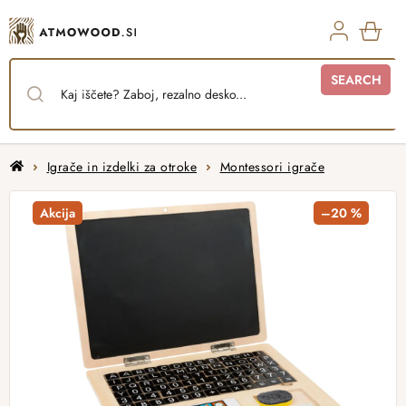
Skip
to
content
SHO
SEARCH
CAR
Home
Igrače in izdelki za otroke
Montessori igrače
Akcija
–20 %