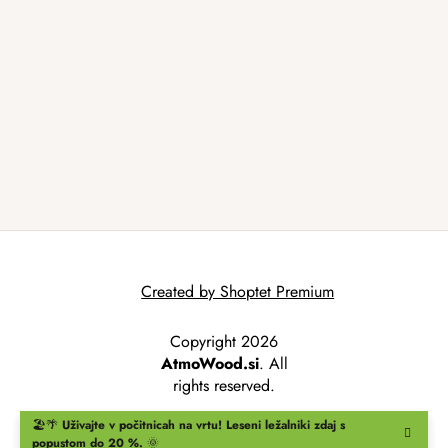
Created by Shoptet Premium
Copyright 2026
AtmoWood.si
. All
rights reserved.
🏖️🌴
Uživajte v počitnicah na vrtu!
Leseni ležalniki
zdaj s
popustom do 20 %.
🌞