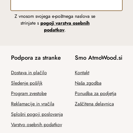
Z vnosom svojega e-poštnega naslova se
strinjate s
pogoji varstva osebnih
podatkov
.
Podpora za stranke
Smo AtmoWood.si
Dostava in plačilo
Kontakt
Sledenje pošiljk
Naša zgodba
Program zvestobe
Ponudba za podjetja
Reklamacije in vračila
Zaščitena delavnica
Splošni pogoji poslovanja
Varstvo osebnih podatkov