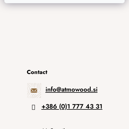
Izvirna darila
Contact
info
@
atmowood.si
+386 (0)1 777 43 31