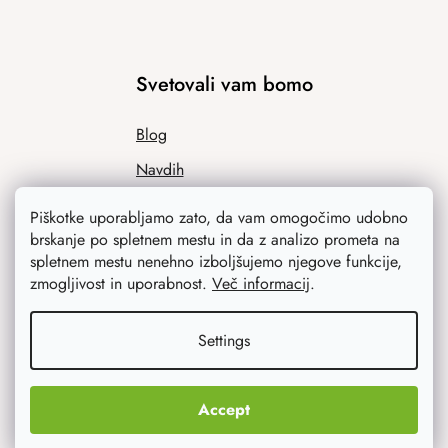
Svetovali vam bomo
Blog
Navdih
Piškotke uporabljamo zato, da vam omogočimo udobno
brskanje po spletnem mestu in da z analizo prometa na
spletnem mestu nenehno izboljšujemo njegove funkcije,
zmogljivost in uporabnost.
Več informacij
.
Settings
Kaj vas najbolj zanima
Accept
Novosti