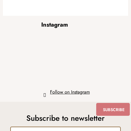
F
Instagram
o
o
t
e
r
Follow on Instagram
SUBSCRIBE
Subscribe to newsletter