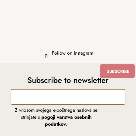
t
e
r
Follow on Instagram
SUBSCRIBE
Subscribe to newsletter
Z vnosom svojega e-poštnega naslova se
strinjate s
pogoji varstva osebnih
podatkov
.