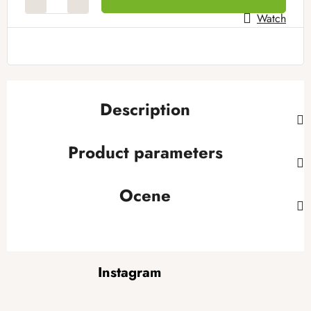
Watch
Description
Product parameters
Ocene
F
Instagram
o
o