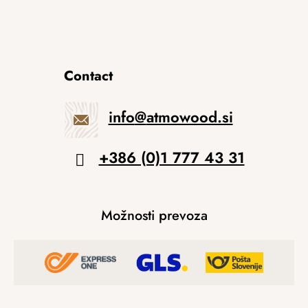
Contact
info
@
atmowood.si
+386 (0)1 777 43 31
Možnosti prevoza