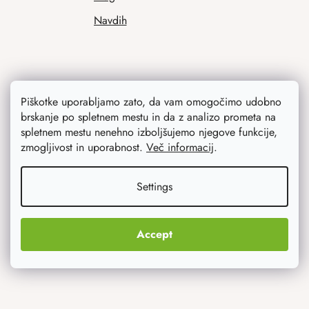
Navdih
Piškotke uporabljamo zato, da vam omogočimo udobno
brskanje po spletnem mestu in da z analizo prometa na
spletnem mestu nenehno izboljšujemo njegove funkcije,
zmogljivost in uporabnost.
Več informacij
.
Kaj vas najbolj zanima
Settings
Novosti
Izvirna darila
Accept