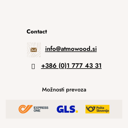
Contact
info
@
atmowood.si
+386 (0)1 777 43 31
Možnosti prevoza