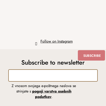
t
e
r
Follow on Instagram
SUBSCRIBE
Subscribe to newsletter
Z vnosom svojega e-poštnega naslova se
strinjate s
pogoji varstva osebnih
podatkov
.