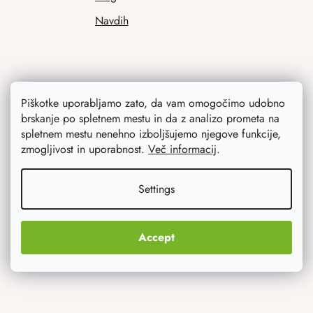
Navdih
Piškotke uporabljamo zato, da vam omogočimo udobno
brskanje po spletnem mestu in da z analizo prometa na
spletnem mestu nenehno izboljšujemo njegove funkcije,
zmogljivost in uporabnost.
Več informacij
.
Kaj vas najbolj zanima
Settings
Novosti
Izvirna darila
Accept