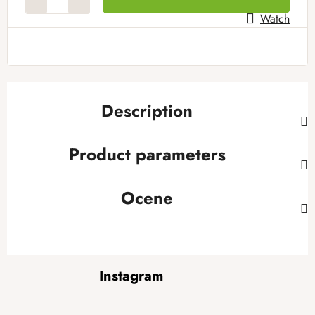
Watch
Description
Product parameters
Ocene
F
Instagram
o
o