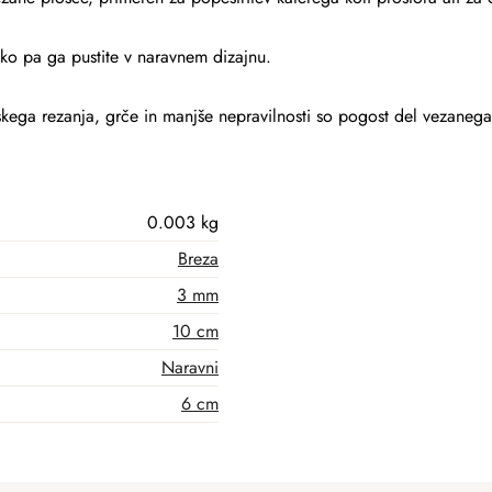
hko pa ga pustite v naravnem dizajnu.
skega rezanja, grče in manjše nepravilnosti so pogost del vezanega
0.003 kg
Breza
3 mm
10 cm
Naravni
6 cm