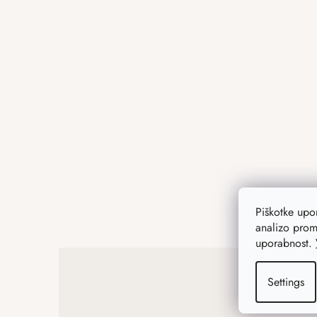
F
o
o
t
e
r
Piškotke up
analizo prom
uporabnost.
Settings