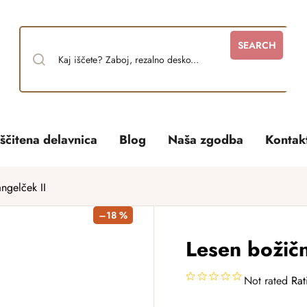
SEARCH
ščitena delavnica
Blog
Naša zgodba
Kontak
angelček II
–18 %
Lesen božičn
Not rated
Rat