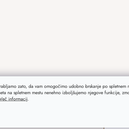
orabljamo zato, da vam omogočimo udobno brskanje po spletnem m
eta na spletnem mestu nenehno izboljšujemo njegove funkcije, zmog
Več informacij
.