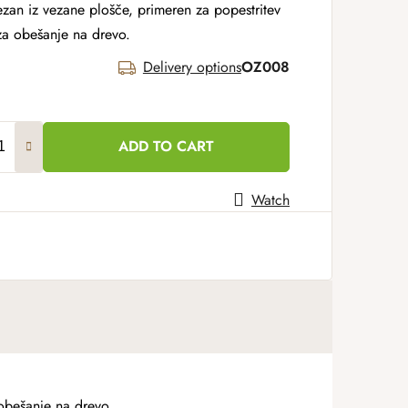
ezan iz vezane plošče, primeren za popestritev
 za obešanje na drevo.
Delivery options
OZ008
ADD TO CART
Watch
 obešanje na drevo.