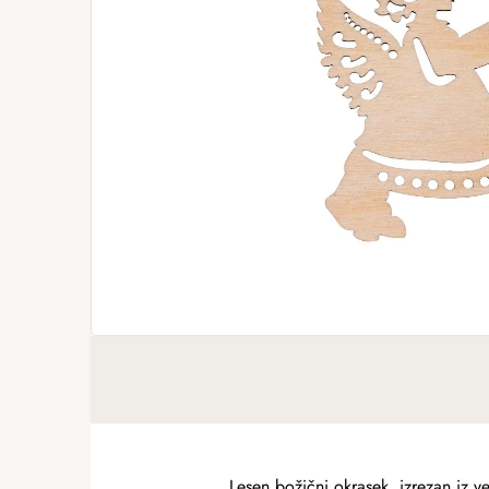
Lesen božični okrasek, izrezan iz v