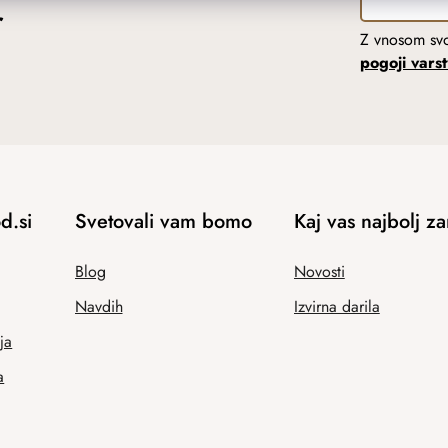
r
Z vnosom svo
pogoji vars
d.si
Svetovali vam bomo
Kaj vas najbolj z
Blog
Novosti
Navdih
Izvirna darila
ja
a