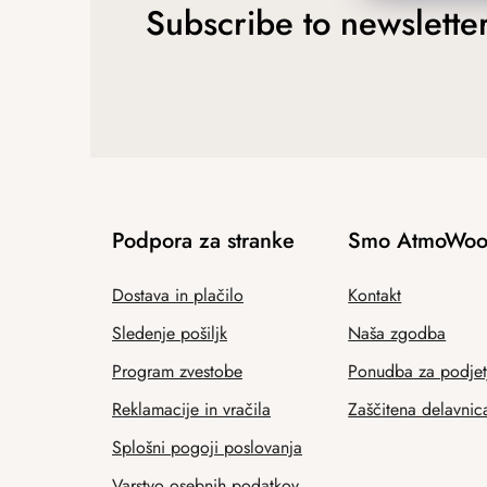
Subscribe to newslette
Podpora za stranke
Smo AtmoWoo
Dostava in plačilo
Kontakt
Sledenje pošiljk
Naša zgodba
Program zvestobe
Ponudba za podjet
Reklamacije in vračila
Zaščitena delavnic
Splošni pogoji poslovanja
Varstvo osebnih podatkov