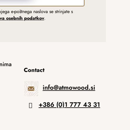
jega e-poštnega naslova se strinjate s
tva osebnih podatkov
.
anima
Contact
info
@
atmowood.si
+386 (0)1 777 43 31