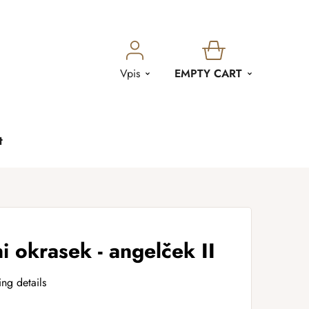
SHOPPING
Vpis
EMPTY CART
CART
t
i okrasek - angelček II
ing details