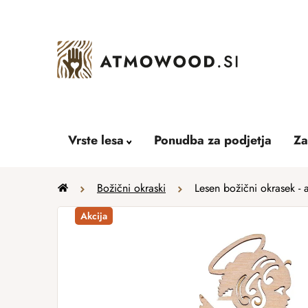
Skip
to
content
Vrste lesa
Ponudba za podjetja
Za
Home
Božični okraski
Lesen božični okrasek - 
Akcija