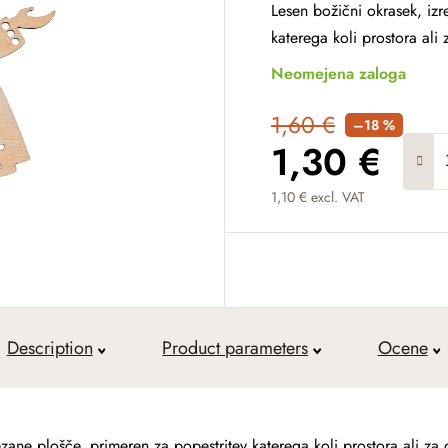
Lesen božični okrasek, izr
katerega koli prostora ali
Neomejena zaloga
1,60 €
–18 %
1,30 €
1,10 € excl. VAT
Measure price:
Description
Product parameters
Ocene
ezane plošče, primeren za popestritev katerega koli prostora ali za