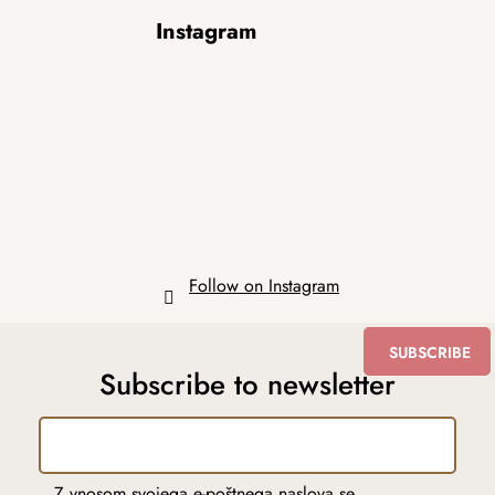
F
Instagram
o
o
t
e
r
Follow on Instagram
SUBSCRIBE
Subscribe to newsletter
Z vnosom svojega e-poštnega naslova se