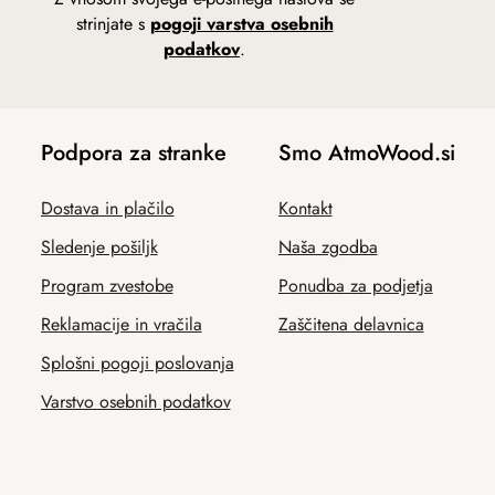
strinjate s
pogoji varstva osebnih
podatkov
.
Podpora za stranke
Smo AtmoWood.si
Dostava in plačilo
Kontakt
Sledenje pošiljk
Naša zgodba
Program zvestobe
Ponudba za podjetja
Reklamacije in vračila
Zaščitena delavnica
Splošni pogoji poslovanja
Varstvo osebnih podatkov