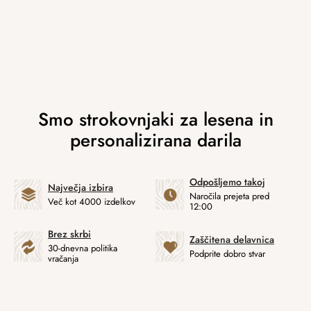
Odpošljemo takoj
Največja izbira
Naročila prejeta pred
Več kot 4000 izdelkov
12:00
Brez skrbi
Zaščitena delavnica
30-dnevna politika
Podprite dobro stvar
vračanja