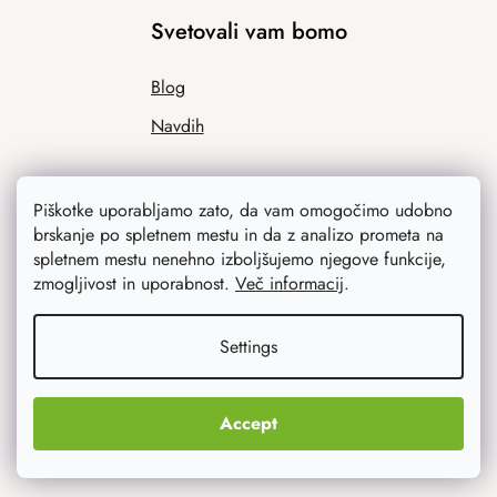
Svetovali vam bomo
Blog
Navdih
Piškotke uporabljamo zato, da vam omogočimo udobno
brskanje po spletnem mestu in da z analizo prometa na
spletnem mestu nenehno izboljšujemo njegove funkcije,
zmogljivost in uporabnost.
Več informacij
.
Kaj vas najbolj zanima
Settings
Novosti
Accept
Izvirna darila