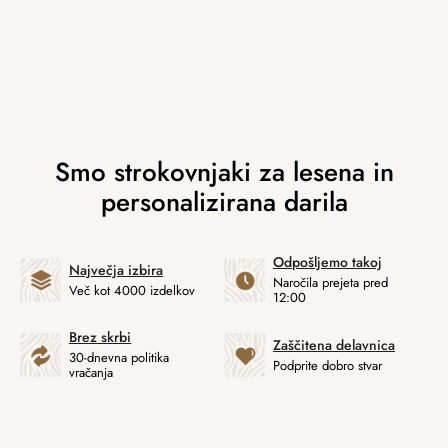
Odpošljemo takoj
Največja izbira
Naročila prejeta pred
Več kot 4000 izdelkov
12:00
Brez skrbi
Zaščitena delavnica
30-dnevna politika
Podprite dobro stvar
vračanja