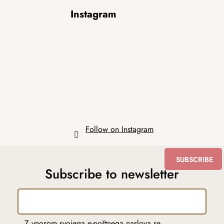
F
Instagram
o
o
t
e
r
Follow on Instagram
SUBSCRIBE
Subscribe to newsletter
Z vnosom svojega e-poštnega naslova se