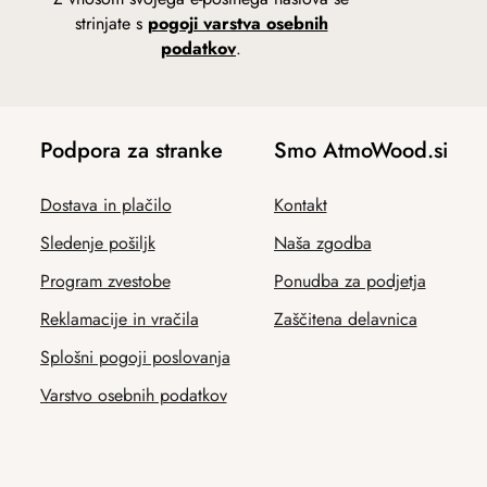
strinjate s
pogoji varstva osebnih
podatkov
.
Podpora za stranke
Smo AtmoWood.si
Dostava in plačilo
Kontakt
Sledenje pošiljk
Naša zgodba
Program zvestobe
Ponudba za podjetja
Reklamacije in vračila
Zaščitena delavnica
Splošni pogoji poslovanja
Varstvo osebnih podatkov