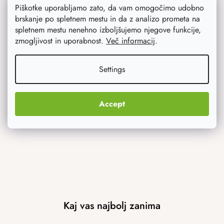
Piškotke uporabljamo zato, da vam omogočimo udobno
Varstvo osebnih podatkov
brskanje po spletnem mestu in da z analizo prometa na
spletnem mestu nenehno izboljšujemo njegove funkcije,
zmogljivost in uporabnost.
Več informacij
.
Svetovali vam bomo
Settings
Blog
Accept
Navdih
Kaj vas najbolj zanima