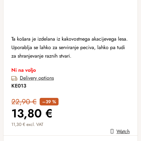
Ta košara je izdelana iz kakovostnega akacijevega lesa.
Uporablja se lahko za serviranje peciva, lahko pa tudi
za shranjevanje raznih stvari.
Ni na voljo
Delivery options
KE013
22,90 €
–39 %
13,80 €
11,30 € excl. VAT
Watch
Measure price: