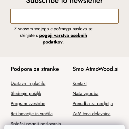
Subscribe to newsletter
Z vnosom svojega e-poštnega naslova se
strinjate s
pogoji varstva osebnih
podatkov
.
Podpora za stranke
Smo AtmoWood.si
Dostava in plačilo
Kontakt
Sledenje pošiljk
Naša zgodba
Program zvestobe
Ponudba za podjetja
Reklamacije in vračila
Zaščitena delavnica
Splošni pogoji poslovanja