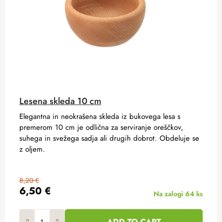
Lesena skleda 10 cm
Elegantna in neokrašena skleda iz bukovega lesa s
premerom 10 cm je odlična za serviranje oreščkov,
suhega in svežega sadja ali drugih dobrot. Obdeluje se
z oljem.
8,20 €
6,50 €
Na zalogi
64 ks
ADD TO CART