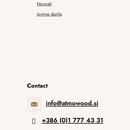
Novosti
Izvirna darila
Contact
info
@
atmowood.si
+386 (0)1 777 43 31