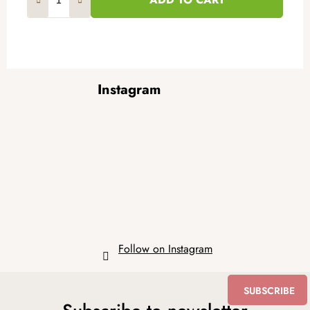
F
Instagram
o
o
t
e
r
Follow on Instagram
SUBSCRIBE