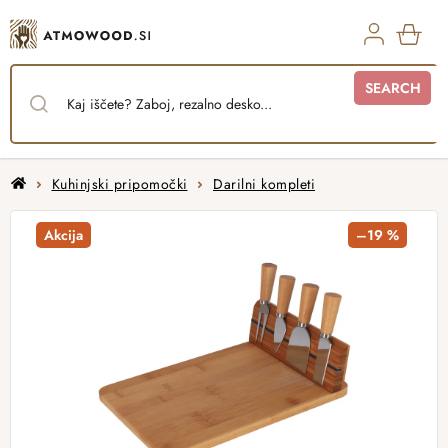
Skip
to
content
SHO
SEARCH
CAR
Home
Kuhinjski pripomočki
Darilni kompleti
Akcija
–19 %