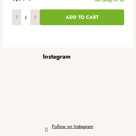
Na zalogi
67 ks
ADD TO CART
F
Instagram
o
o
t
e
r
Follow on Instagram