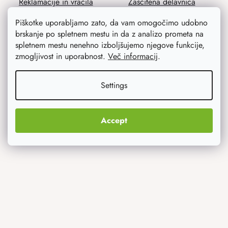
Reklamacije in vračila
Zaščitena delavnica
Splošni pogoji poslovanja
Piškotke uporabljamo zato, da vam omogočimo udobno
brskanje po spletnem mestu in da z analizo prometa na
Varstvo osebnih podatkov
spletnem mestu nenehno izboljšujemo njegove funkcije,
zmogljivost in uporabnost.
Več informacij
.
Settings
Svetovali vam bomo
Accept
Blog
Navdih