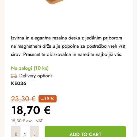
Izvirna in elegantna rezalna deska z jedilnim priborom
na magnetnem držalu je popolna za postrežbo vseh vrst
sirov. Presenetite obiskovalca in naredite najboljši vtis.
Na zalogi
(10 ks)
Delivery options
KE036
23,30 €
–19 %
18,70 €
15,30 € excl. VAT
Measure price:
ADD TO CART