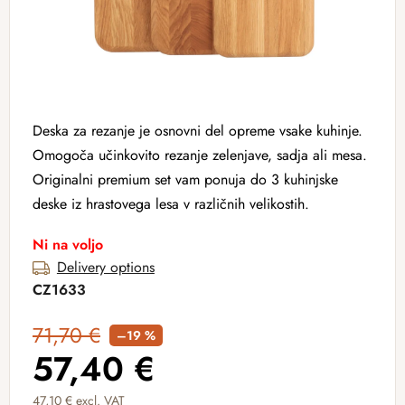
Deska za rezanje je osnovni del opreme vsake kuhinje.
Omogoča učinkovito rezanje zelenjave, sadja ali mesa.
Originalni premium set vam ponuja do 3 kuhinjske
deske iz hrastovega lesa v različnih velikostih.
Ni na voljo
Delivery options
CZ1633
71,70 €
–19 %
57,40 €
47,10 € excl. VAT