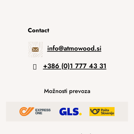
Contact
info
@
atmowood.si
+386 (0)1 777 43 31
Možnosti prevoza