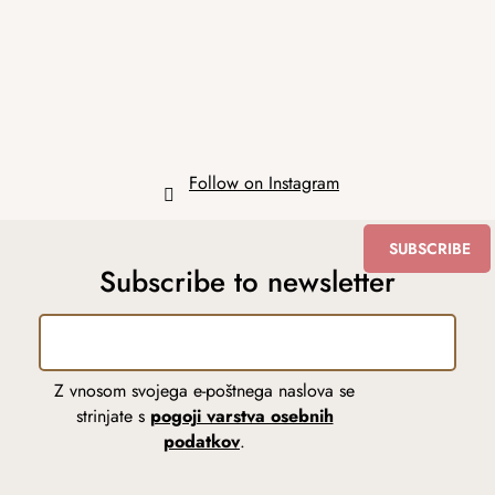
e
r
Follow on Instagram
SUBSCRIBE
Subscribe to newsletter
Z vnosom svojega e-poštnega naslova se
strinjate s
pogoji varstva osebnih
podatkov
.