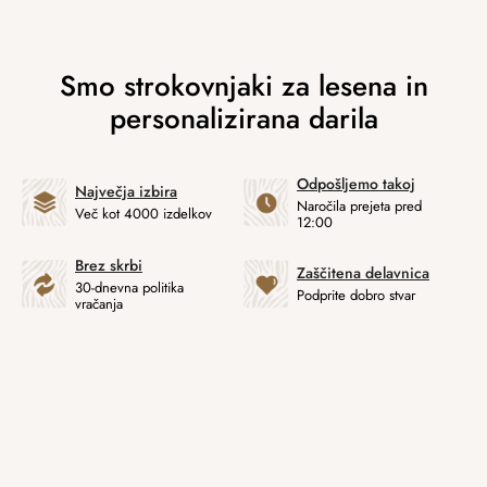
Odpošljemo takoj
Največja izbira
Naročila prejeta pred
Več kot 4000 izdelkov
12:00
Brez skrbi
Zaščitena delavnica
30-dnevna politika
Podprite dobro stvar
vračanja