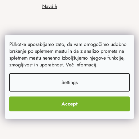
Navdih
Piškotke uporabljamo zato, da vam omogočimo udobno
brskanje po spletnem mestu in da z analizo prometa na
spletnem mestu nenehno izboljšujemo njegove funkcije,
zmogljivost in uporabnost.
Več informacij
.
Kaj vas najbolj zanima
Settings
Novosti
Izvirna darila
Accept