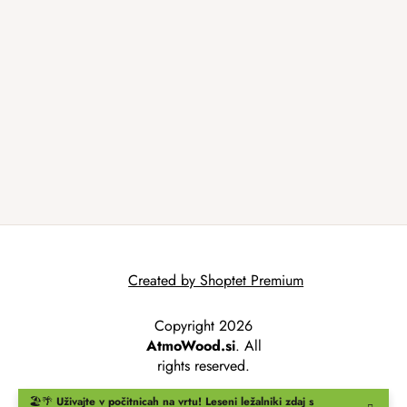
Created by Shoptet Premium
Copyright 2026
AtmoWood.si
. All
rights reserved.
🏖️🌴
Uživajte v počitnicah na vrtu!
Leseni ležalniki
zdaj s