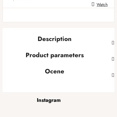
Watch
Measure price:
Description
Product parameters
Ocene
F
Instagram
o
o
t