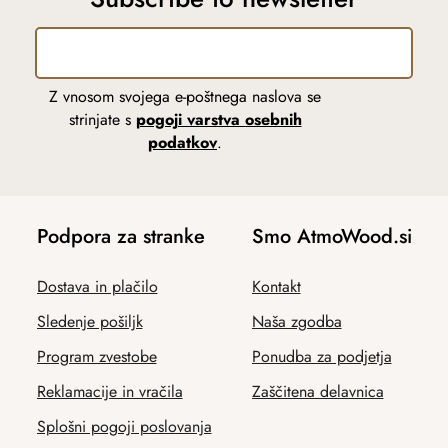
Z vnosom svojega e-poštnega naslova se
strinjate s
pogoji varstva osebnih
podatkov
.
Podpora za stranke
Smo AtmoWood.si
Dostava in plačilo
Kontakt
Sledenje pošiljk
Naša zgodba
Program zvestobe
Ponudba za podjetja
Reklamacije in vračila
Zaščitena delavnica
Splošni pogoji poslovanja