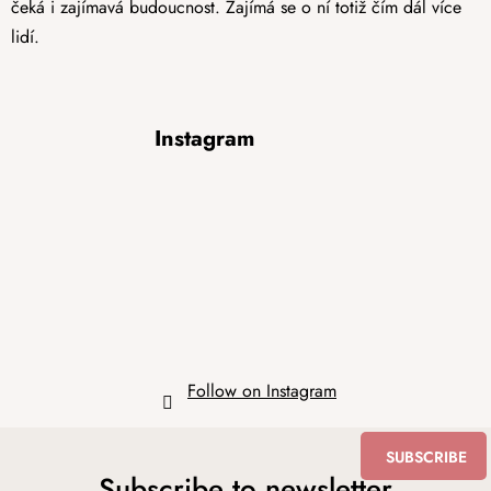
čeká i zajímavá budoucnost. Zajímá se o ní totiž čím dál více
lidí.
F
Instagram
o
o
t
e
r
Follow on Instagram
SUBSCRIBE
Subscribe to newsletter