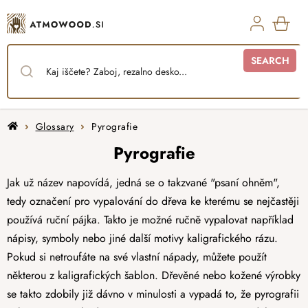
Skip
to
content
SHO
SEARCH
CAR
Home
Glossary
Pyrografie
Pyrografie
Jak už název napovídá, jedná se o takzvané "psaní ohněm",
tedy označení pro vypalování do dřeva ke kterému se nejčastěji
používá ruční pájka. Takto je možné ručně vypalovat například
nápisy, symboly nebo jiné další motivy kaligrafického rázu.
Pokud si netroufáte na své vlastní nápady, můžete použít
některou z kaligrafických šablon. Dřevěné nebo kožené výrobky
se takto zdobily již dávno v minulosti a vypadá to, že pyrografii