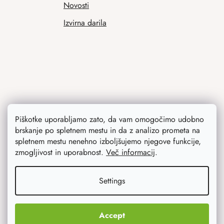
Novosti
Izvirna darila
Piškotke uporabljamo zato, da vam omogočimo udobno
brskanje po spletnem mestu in da z analizo prometa na
spletnem mestu nenehno izboljšujemo njegove funkcije,
Contact
zmogljivost in uporabnost.
Več informacij
.
info
@
atmowood.si
Settings
+386 (0)1 777 43 31
Accept