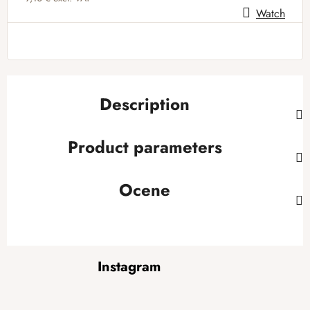
Watch
Measure price:
Description
Product parameters
Ocene
F
Instagram
o
o
t