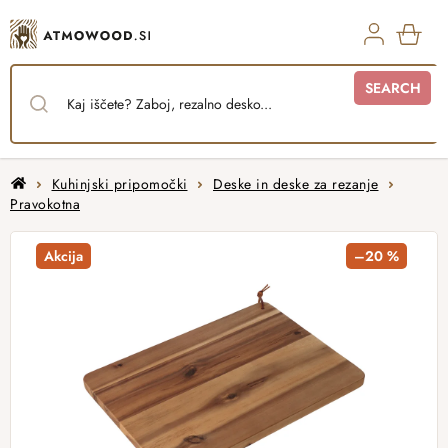
Skip
to
content
SHO
SEARCH
CAR
Home
Kuhinjski pripomočki
Deske in deske za rezanje
Pravokotna
Akcija
–20 %