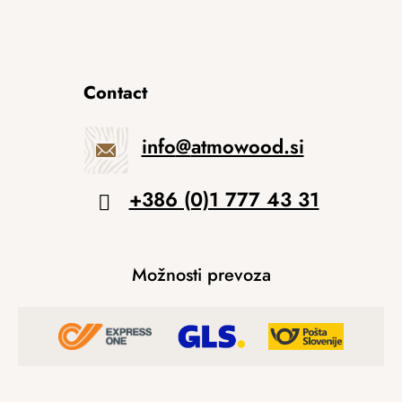
Contact
info
@
atmowood.si
+386 (0)1 777 43 31
Možnosti prevoza