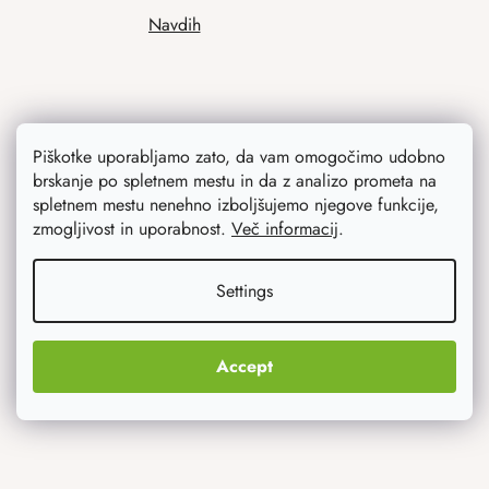
Navdih
Piškotke uporabljamo zato, da vam omogočimo udobno
brskanje po spletnem mestu in da z analizo prometa na
spletnem mestu nenehno izboljšujemo njegove funkcije,
zmogljivost in uporabnost.
Več informacij
.
Kaj vas najbolj zanima
Settings
Novosti
Izvirna darila
Accept