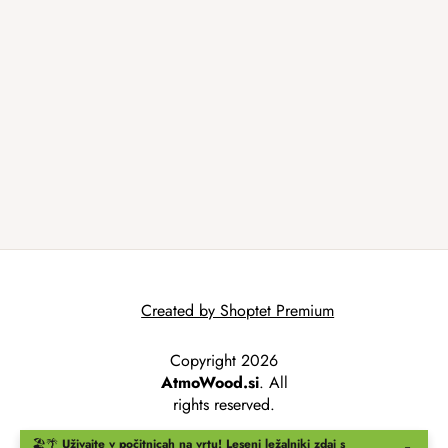
Created by Shoptet Premium
Copyright 2026
AtmoWood.si
. All
rights reserved.
🏖️🌴
Uživajte v počitnicah na vrtu!
Leseni ležalniki
zdaj s