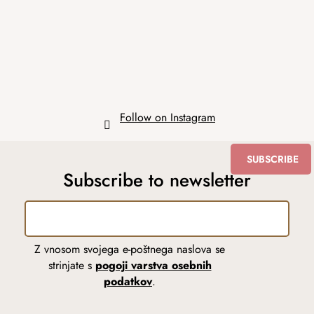
e
r
Follow on Instagram
SUBSCRIBE
Subscribe to newsletter
Z vnosom svojega e-poštnega naslova se
strinjate s
pogoji varstva osebnih
podatkov
.