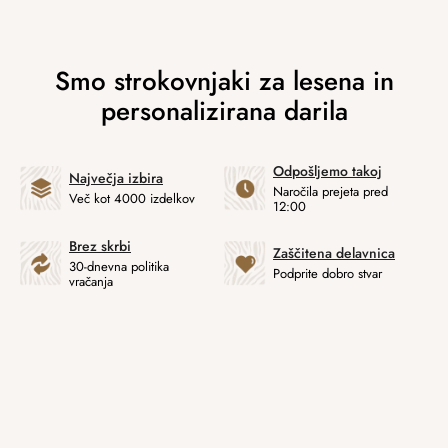
Odpošljemo takoj
Največja izbira
Naročila prejeta pred
Več kot 4000 izdelkov
12:00
Brez skrbi
Zaščitena delavnica
30-dnevna politika
Podprite dobro stvar
vračanja