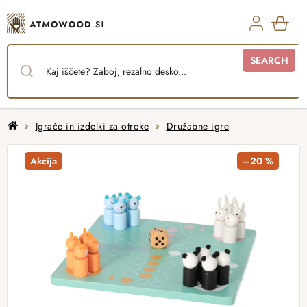
Skip
to
content
SHO
SEARCH
CAR
Home
Igrače in izdelki za otroke
Družabne igre
Akcija
–20 %