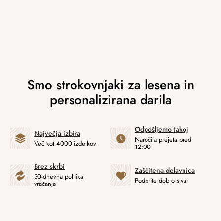
Odpošljemo takoj
Največja izbira
Naročila prejeta pred
Več kot 4000 izdelkov
12:00
Brez skrbi
Zaščitena delavnica
30-dnevna politika
Podprite dobro stvar
vračanja