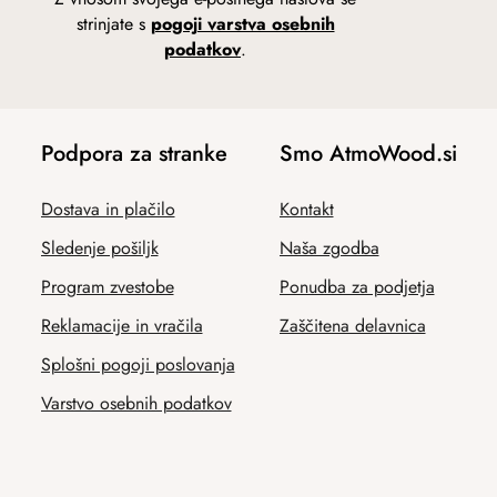
strinjate s
pogoji varstva osebnih
podatkov
.
Podpora za stranke
Smo AtmoWood.si
Dostava in plačilo
Kontakt
Sledenje pošiljk
Naša zgodba
Program zvestobe
Ponudba za podjetja
Reklamacije in vračila
Zaščitena delavnica
Splošni pogoji poslovanja
Varstvo osebnih podatkov