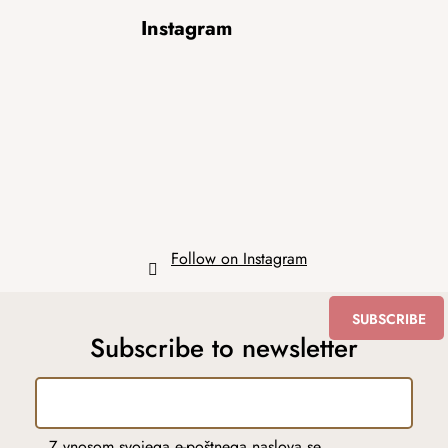
F
Instagram
o
o
t
e
r
Follow on Instagram
SUBSCRIBE
Subscribe to newsletter
Z vnosom svojega e-poštnega naslova se