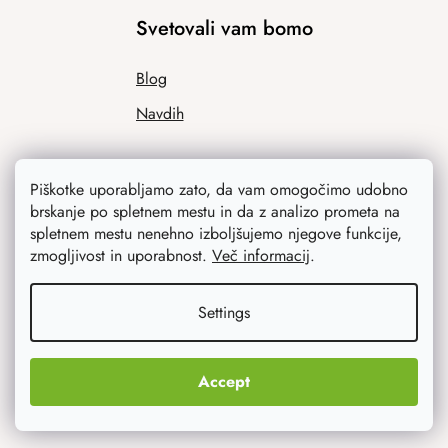
Svetovali vam bomo
Blog
Navdih
Piškotke uporabljamo zato, da vam omogočimo udobno
brskanje po spletnem mestu in da z analizo prometa na
spletnem mestu nenehno izboljšujemo njegove funkcije,
zmogljivost in uporabnost.
Več informacij
.
Kaj vas najbolj zanima
Settings
Novosti
Accept
Izvirna darila