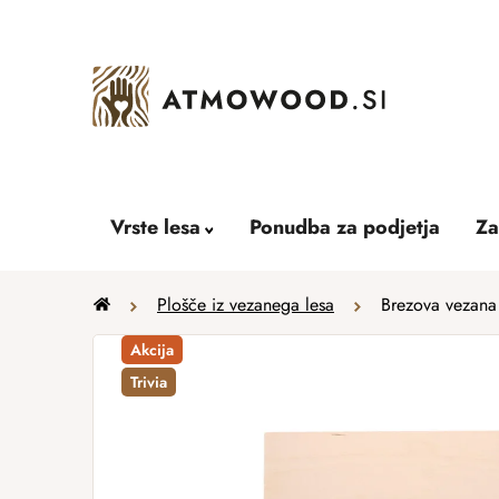
Skip
to
content
Vrste lesa
Ponudba za podjetja
Za
Home
Plošče iz vezanega lesa
Brezova vezana
Akcija
Trivia