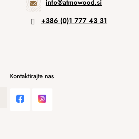
info
@
atmowood.si
+386 (0)1 777 43 31
Kontaktirajte nas