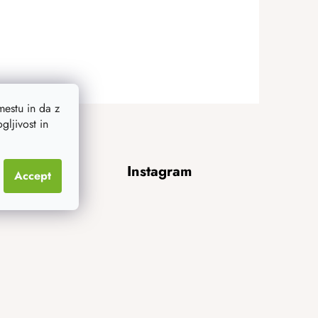
estu in da z
ljivost in
Instagram
Accept