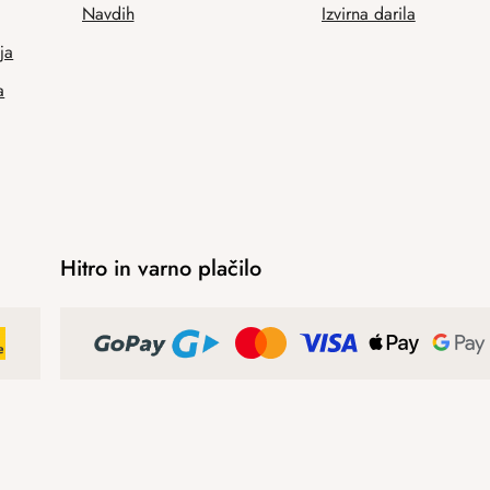
Navdih
Izvirna darila
ja
a
Hitro in varno plačilo