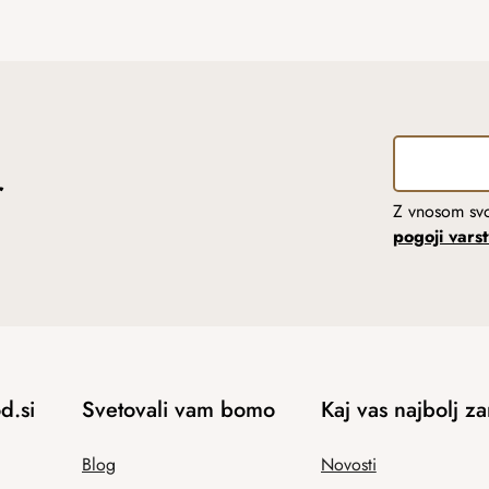
r
Z vnosom svo
pogoji vars
d.si
Svetovali vam bomo
Kaj vas najbolj z
Blog
Novosti