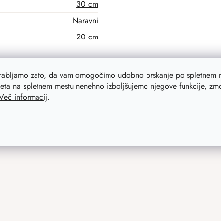
30 cm
Naravni
20 cm
orabljamo zato, da vam omogočimo udobno brskanje po spletnem m
eta na spletnem mestu nenehno izboljšujemo njegove funkcije, zmog
Več informacij
.