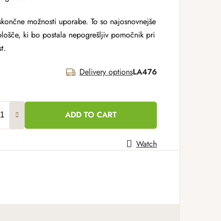
eskončne možnosti uporabe. To so najosnovnejše
plošče, ki bo postala nepogrešljiv pomočnik pri
t.
Delivery options
LA476
ADD TO CART
Watch