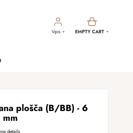
SHOPPING
Vpis
EMPTY CART
CART
t
ana plošča (B/BB) - 6
0 mm
ing details