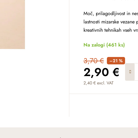
Moč, prilagodljivost in n
lastnosti mizarske vezane 
kreativnih tehnikah vseh vrs
Na zalogi
(461 ks)
3,70 €
–21 %
2,90 €
2,40 € excl. VAT
Measure price: