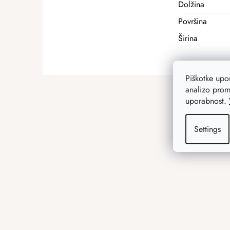
Dolžina
Površina
Širina
F
Piškotke up
analizo prom
o
uporabnost.
o
t
Settings
e
r