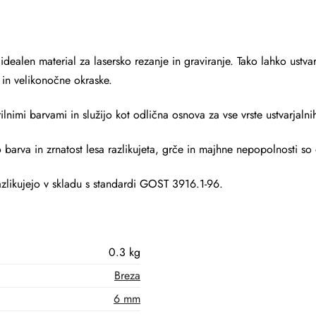
ealen material za lasersko rezanje in graviranje. Tako lahko ustvari
 in velikonočne okraske.
nimi barvami in služijo kot odlična osnova za vse vrste ustvarjalnih
o barva in zrnatost lesa razlikujeta, grče in majhne nepopolnosti s
azlikujejo v skladu s standardi GOST 3916.1-96.
0.3 kg
Breza
6 mm