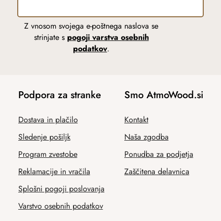
Z vnosom svojega e-poštnega naslova se
strinjate s
pogoji varstva osebnih
podatkov
.
Podpora za stranke
Smo AtmoWood.si
Dostava in plačilo
Kontakt
Sledenje pošiljk
Naša zgodba
Program zvestobe
Ponudba za podjetja
Reklamacije in vračila
Zaščitena delavnica
Splošni pogoji poslovanja
Varstvo osebnih podatkov