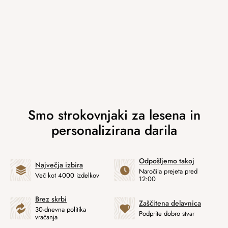
Odpošljemo takoj
Največja izbira
Naročila prejeta pred
Več kot 4000 izdelkov
12:00
Brez skrbi
Zaščitena delavnica
30-dnevna politika
Podprite dobro stvar
vračanja