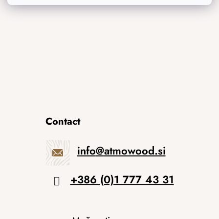
Izvirna darila
Contact
info
@
atmowood.si
+386 (0)1 777 43 31