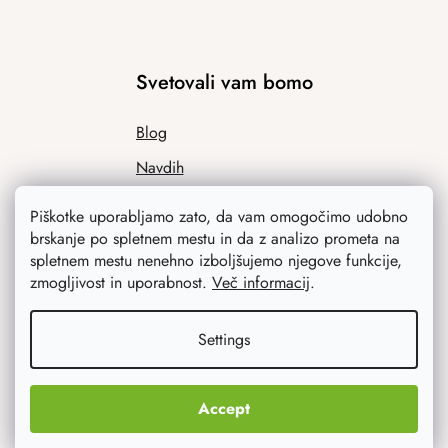
Svetovali vam bomo
Blog
Navdih
Piškotke uporabljamo zato, da vam omogočimo udobno
brskanje po spletnem mestu in da z analizo prometa na
spletnem mestu nenehno izboljšujemo njegove funkcije,
zmogljivost in uporabnost.
Več informacij
.
Settings
Kaj vas najbolj zanima
Accept
Novosti