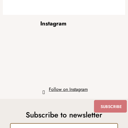
F
Instagram
o
o
t
e
r
Follow on Instagram
SUBSCRIBE
Subscribe to newsletter