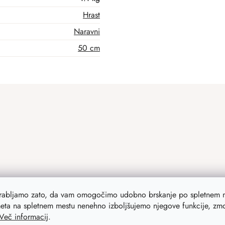
Hrast
Naravni
50 cm
orabljamo zato, da vam omogočimo udobno brskanje po spletnem m
eta na spletnem mestu nenehno izboljšujemo njegove funkcije, zmog
Več informacij
.