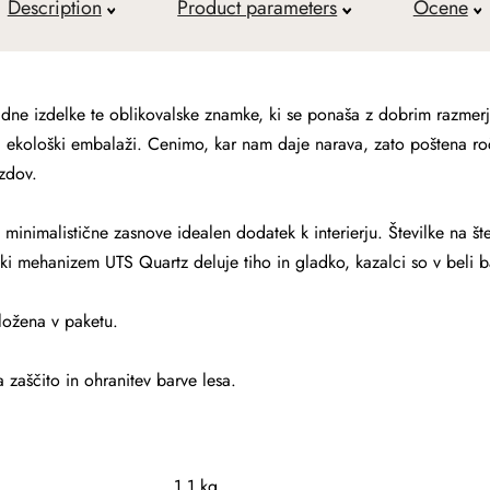
Description
Product parameters
Ocene
izdelke te oblikovalske znamke, ki se ponaša z dobrim razmerje
ni ekološki embalaži. Cenimo, kar nam daje narava, zato poštena ro
zdov.
e minimalistične zasnove idealen dodatek k interierju. Številke na št
i mehanizem UTS Quartz deluje tiho in gladko, kazalci so v beli b
iložena v paketu.
zaščito in ohranitev barve lesa.
1.1 kg