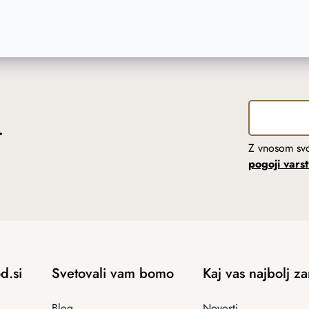
r
Z vnosom svo
pogoji vars
d.si
Svetovali vam bomo
Kaj vas najbolj z
Blog
Novosti