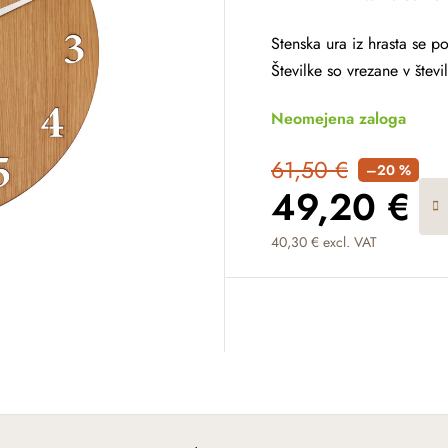
Stenska ura iz hrasta se p
Številke so vrezane v števi
Neomejena zaloga
61,50 €
–20 %
49,20 €
40,30 € excl. VAT
Measure price: