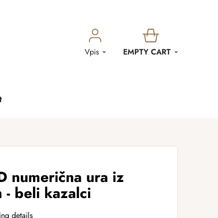
SHOPPING
Vpis
EMPTY CART
CART
t
umerična ura iz
- beli kazalci
ing details