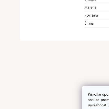
Material
Površina
Širina
F
o
o
t
e
r
Piškotke up
analizo prom
uporabnost.