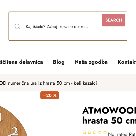
SEARCH
ščitena delavnica
Blog
Naša zgodba
Kontak
umerična ura iz hrasta 50 cm - beli kazalci
–20 %
ATMOWOOD n
hrasta 50 cm 
Not rated
Rat