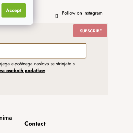
Accept
Follow on Instagram
SUBSCRIBE
jega e-poštnega naslova se strinjate s
tva osebnih podatkov
.
anima
Contact