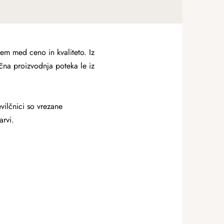
m med ceno in kvaliteto. Iz
čna proizvodnja poteka le iz
evilčnici so vrezane
arvi.