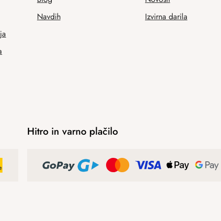
Navdih
Izvirna darila
ja
a
Hitro in varno plačilo