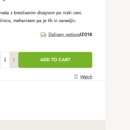
onaša z brezčasnim dizajnom po nizki ceni.
lčnico, mehanizem pa je tih in zanesljiv.
Delivery options
IZ018
ADD TO CART
Watch