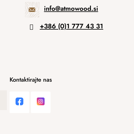
info
@
atmowood.si
+386 (0)1 777 43 31
Kontaktirajte nas