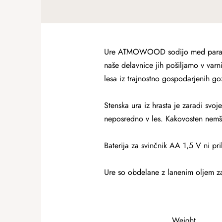
Ure ATMOWOOD sodijo med paradne 
naše delavnice jih pošiljamo v var
lesa iz trajnostno gospodarjenih go
Stenska ura iz hrasta je zaradi svoj
neposredno v les. Kakovosten nemšk
Baterija za svinčnik AA 1,5 V ni pr
Ure so obdelane z lanenim oljem za 
Weight